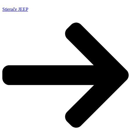
Stierače JEEP