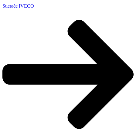
Stierače IVECO