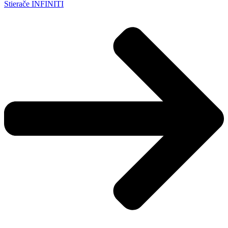
Stierače INFINITI