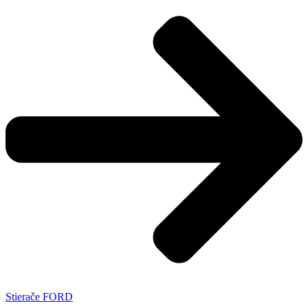
Stierače FORD