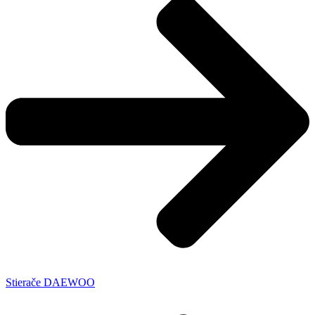
Stierače DAEWOO