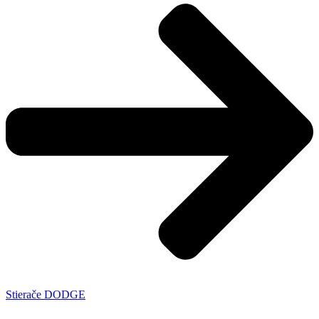
Stierače DODGE