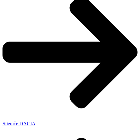
Stierače DACIA