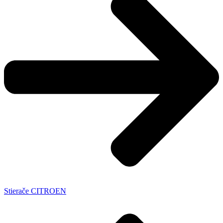
Stierače CITROEN