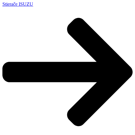
Stierače ISUZU