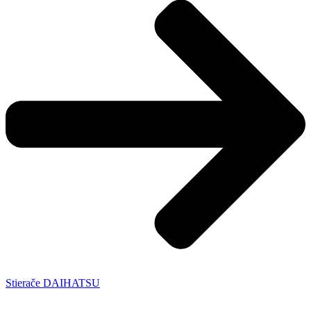
Stierače DAIHATSU