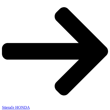
Stierače HONDA