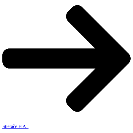
Stierače FIAT