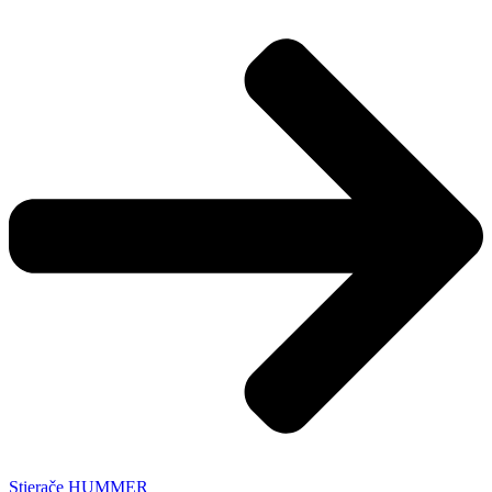
Stierače HUMMER