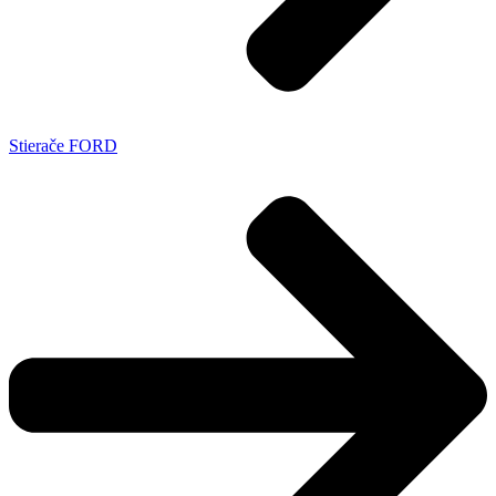
Stierače FORD