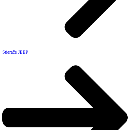
Stierače JEEP