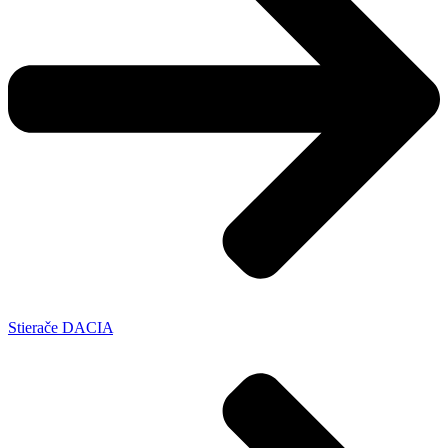
Stierače DACIA