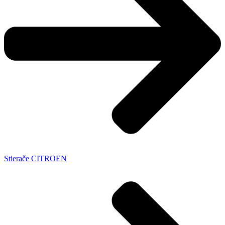
Stierače CITROEN