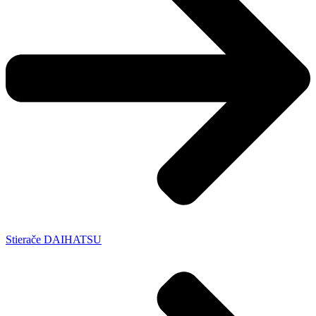
Stierače DAIHATSU