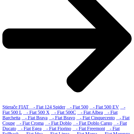
Stierače FIAT
- Fiat 124 Spider
- Fiat 500
- Fiat 500 EV
-
Fiat 500 L
- Fiat 500 X
- Fiat 500C
- Fiat Albea
- Fiat
Barchetta
- Fiat Brava
- Fiat Bravo
- Fiat Cinquecento
- Fiat
Coupe
- Fiat Croma
- Fiat Doblo
- Fiat Doblo Cargo
- Fiat
Ducato
- Fiat Egea
- Fiat Fiorino
- Fiat Freemont
- Fiat
Fullback
- Fiat Idea
- Fiat Linea
- Fiat Marea
- Fiat Marengo