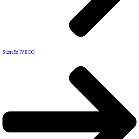
Stierače IVECO