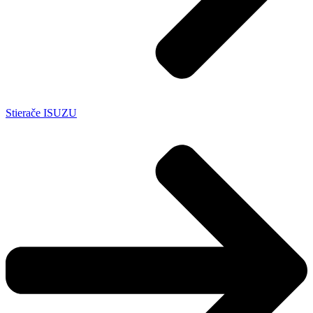
Stierače ISUZU