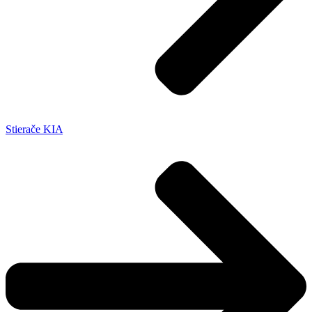
Stierače KIA