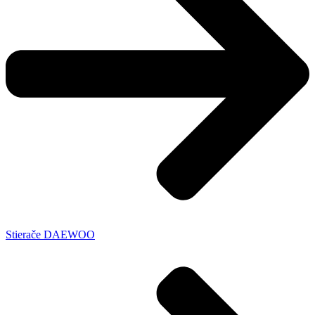
Stierače DAEWOO