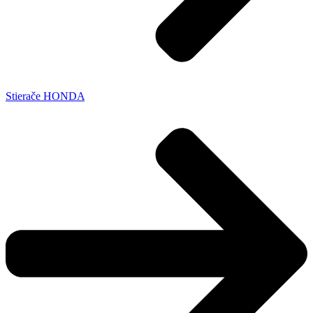
Stierače HONDA