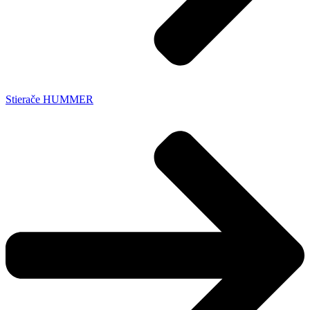
Stierače HUMMER