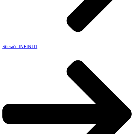
Stierače INFINITI