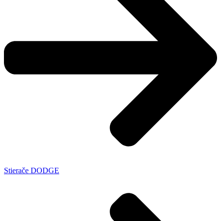
Stierače DODGE