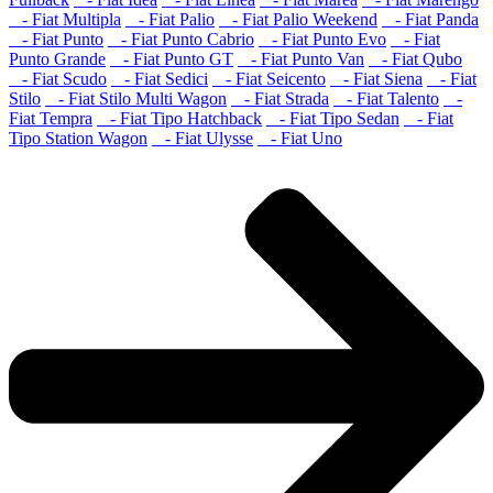
- Fiat Multipla
- Fiat Palio
- Fiat Palio Weekend
- Fiat Panda
- Fiat Punto
- Fiat Punto Cabrio
- Fiat Punto Evo
- Fiat
Punto Grande
- Fiat Punto GT
- Fiat Punto Van
- Fiat Qubo
- Fiat Scudo
- Fiat Sedici
- Fiat Seicento
- Fiat Siena
- Fiat
Stilo
- Fiat Stilo Multi Wagon
- Fiat Strada
- Fiat Talento
-
Fiat Tempra
- Fiat Tipo Hatchback
- Fiat Tipo Sedan
- Fiat
Tipo Station Wagon
- Fiat Ulysse
- Fiat Uno