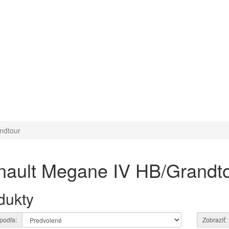
ndtour
nault Megane IV HB/Grandt
dukty
 podľa:
Zobraziť: