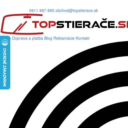
0911 887 885
obchod@topstierace.sk
O nás
Doprava a platba
Blog
Reklamácie
Kontakt