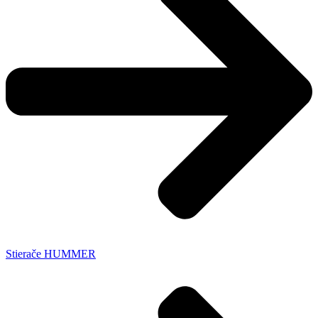
Stierače HUMMER