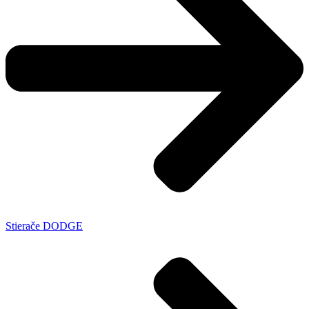
Stierače DODGE