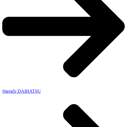
Stierače DAIHATSU