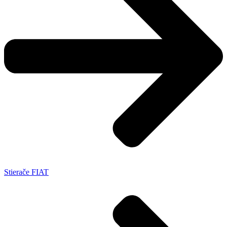
Stierače FIAT