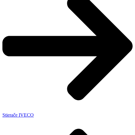
Stierače IVECO