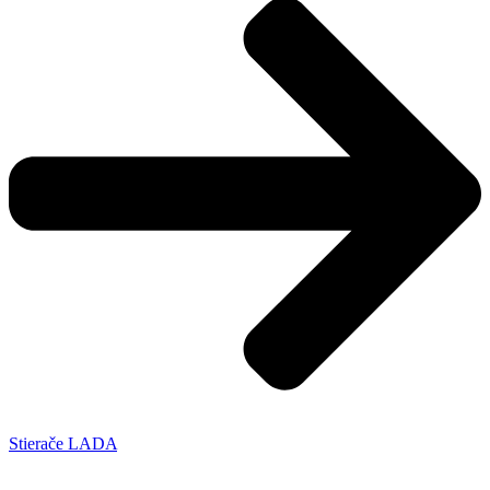
Stierače LADA