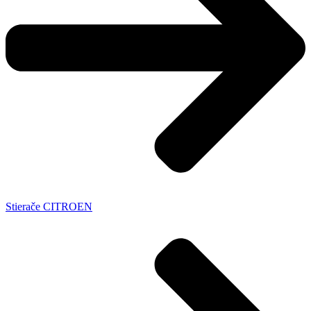
Stierače CITROEN