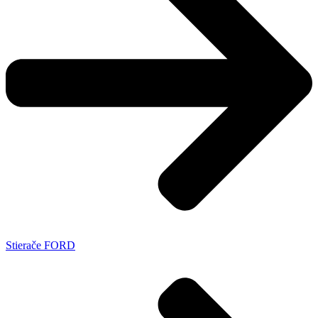
Stierače FORD