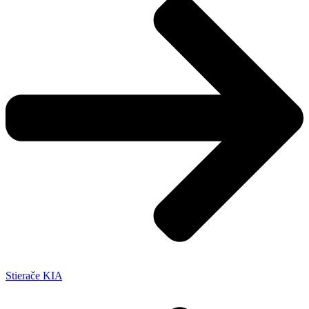
Stierače KIA