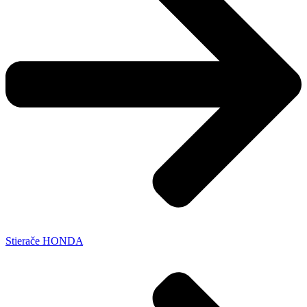
Stierače HONDA