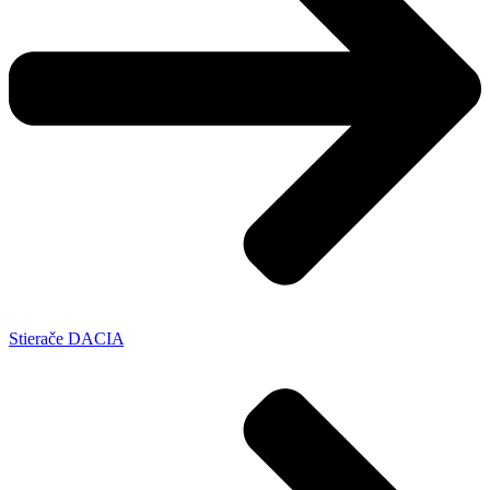
Stierače DACIA