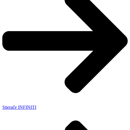
Stierače INFINITI