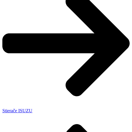
Stierače ISUZU