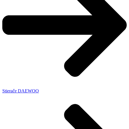
Stierače DAEWOO