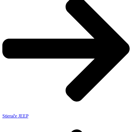
Stierače JEEP