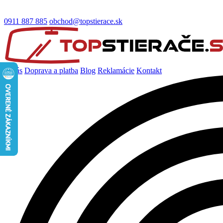
0911 887 885
obchod@topstierace.sk
O nás
Doprava a platba
Blog
Reklamácie
Kontakt