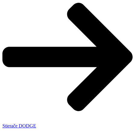
Stierače DODGE