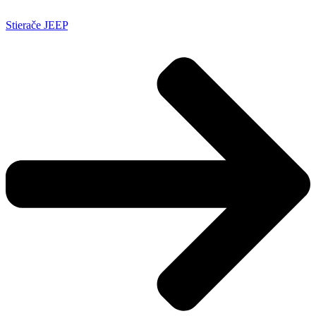
Stierače JEEP