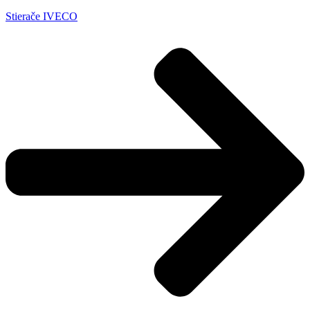
Stierače IVECO