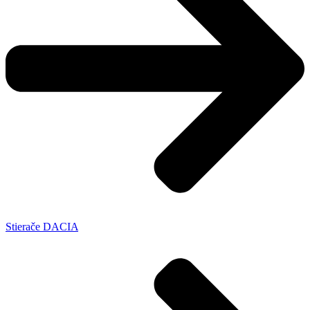
Stierače DACIA