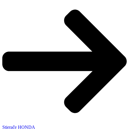
Stierače HONDA