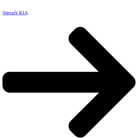
Stierače KIA