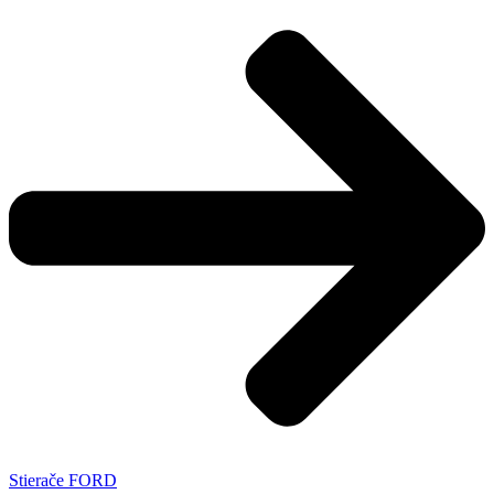
Stierače FORD