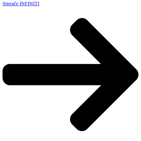
Stierače INFINITI