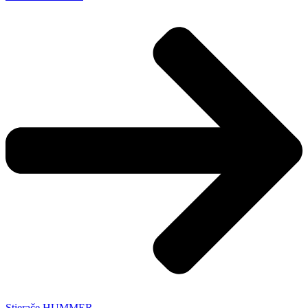
Stierače HUMMER