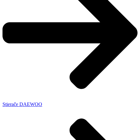
Stierače DAEWOO