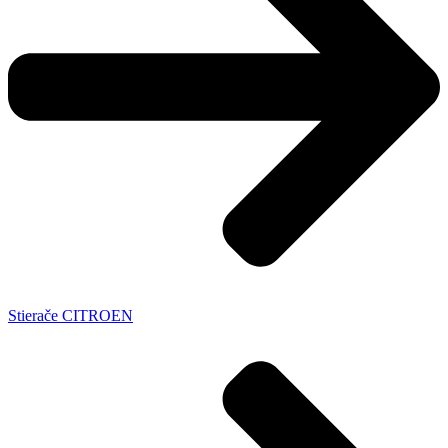
Stierače CITROEN