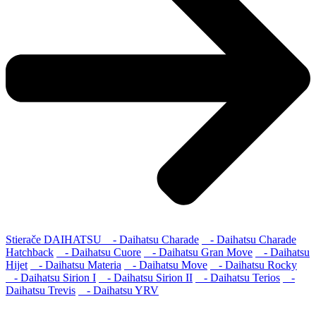
Stierače DAIHATSU
- Daihatsu Charade
- Daihatsu Charade
Hatchback
- Daihatsu Cuore
- Daihatsu Gran Move
- Daihatsu
Hijet
- Daihatsu Materia
- Daihatsu Move
- Daihatsu Rocky
- Daihatsu Sirion I
- Daihatsu Sirion II
- Daihatsu Terios
-
Daihatsu Trevis
- Daihatsu YRV