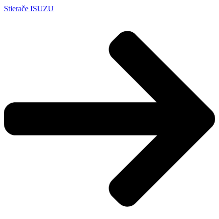
Stierače ISUZU