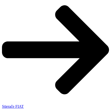
Stierače FIAT