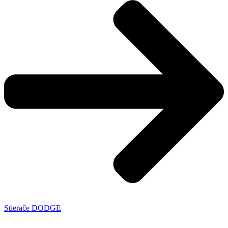
Stierače DODGE