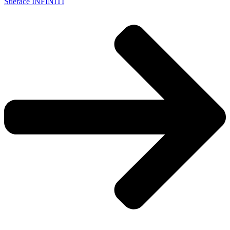
Stierače INFINITI