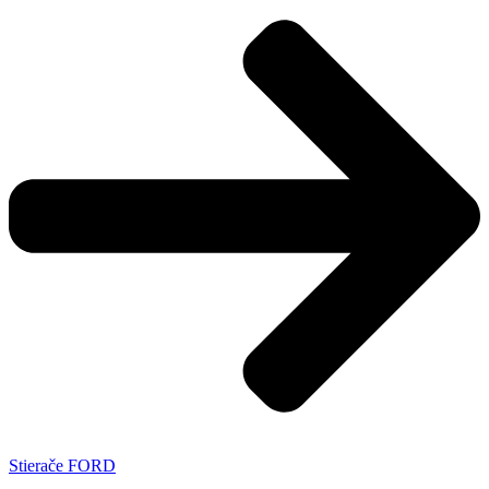
Stierače FORD