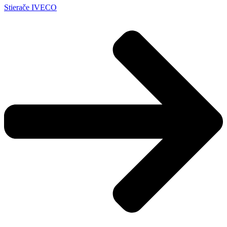
Stierače IVECO