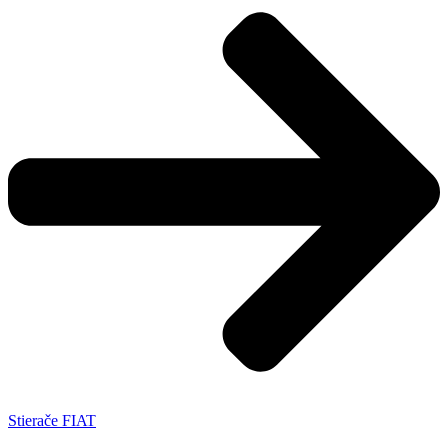
Stierače FIAT