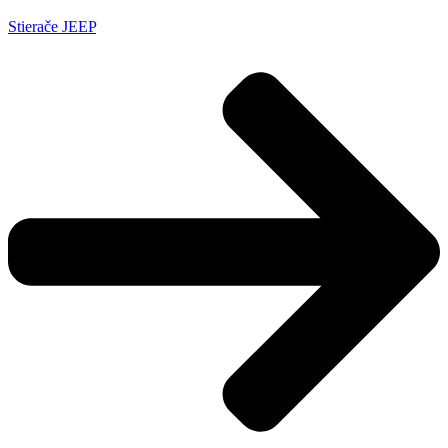
Stierače JEEP