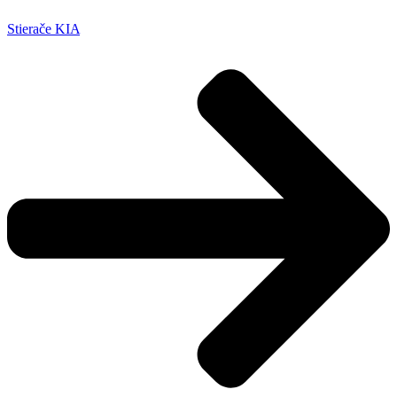
Stierače KIA