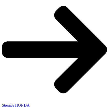
Stierače HONDA