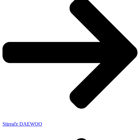
Stierače DAEWOO