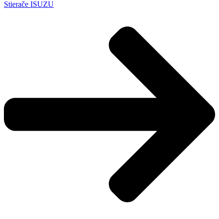
Stierače ISUZU