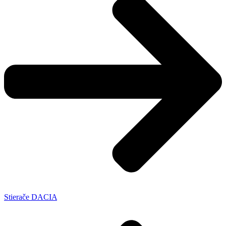
Stierače DACIA