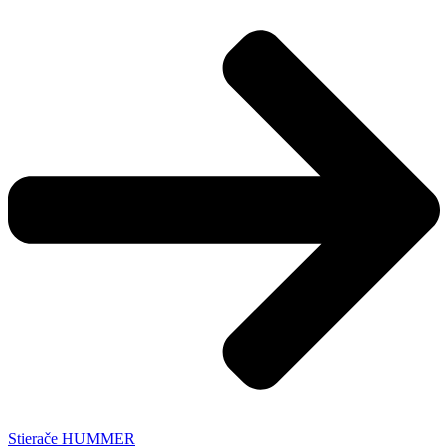
Stierače HUMMER