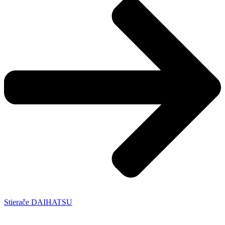
Stierače DAIHATSU