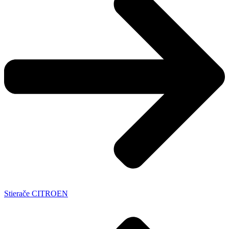
Stierače CITROEN