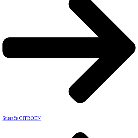
Stierače CITROEN