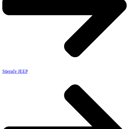
Stierače JEEP