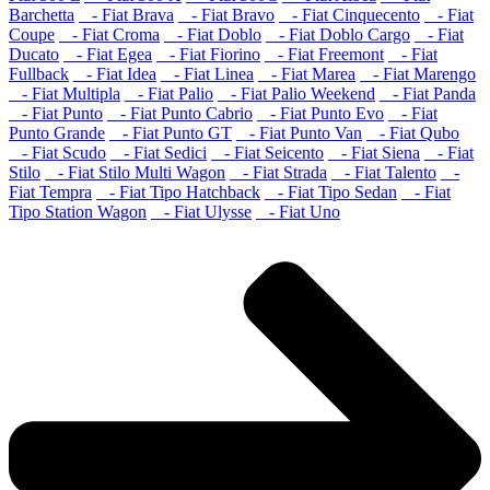
Barchetta
- Fiat Brava
- Fiat Bravo
- Fiat Cinquecento
- Fiat
Coupe
- Fiat Croma
- Fiat Doblo
- Fiat Doblo Cargo
- Fiat
Ducato
- Fiat Egea
- Fiat Fiorino
- Fiat Freemont
- Fiat
Fullback
- Fiat Idea
- Fiat Linea
- Fiat Marea
- Fiat Marengo
- Fiat Multipla
- Fiat Palio
- Fiat Palio Weekend
- Fiat Panda
- Fiat Punto
- Fiat Punto Cabrio
- Fiat Punto Evo
- Fiat
Punto Grande
- Fiat Punto GT
- Fiat Punto Van
- Fiat Qubo
- Fiat Scudo
- Fiat Sedici
- Fiat Seicento
- Fiat Siena
- Fiat
Stilo
- Fiat Stilo Multi Wagon
- Fiat Strada
- Fiat Talento
-
Fiat Tempra
- Fiat Tipo Hatchback
- Fiat Tipo Sedan
- Fiat
Tipo Station Wagon
- Fiat Ulysse
- Fiat Uno