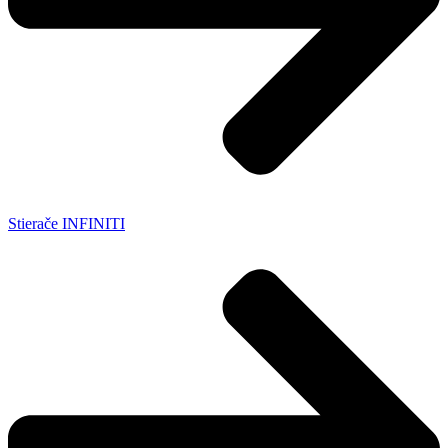
Stierače INFINITI