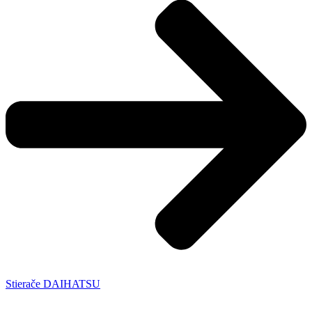
Stierače DAIHATSU