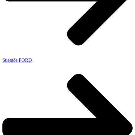
Stierače FORD