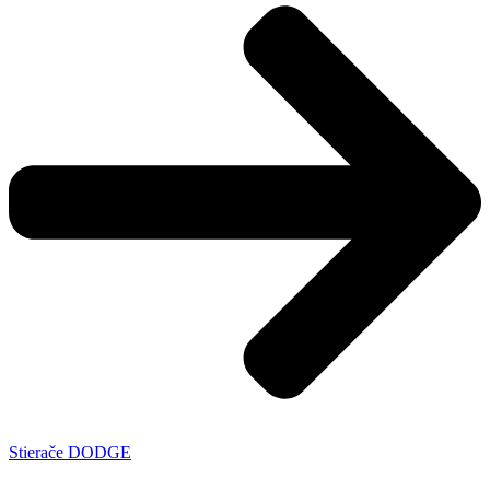
Stierače DODGE