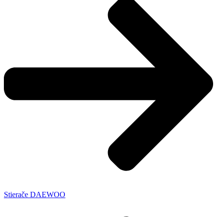
Stierače DAEWOO