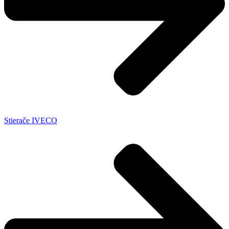
Stierače IVECO