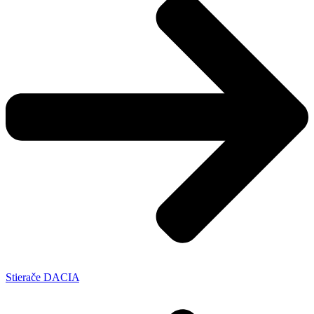
Stierače DACIA