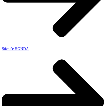
Stierače HONDA