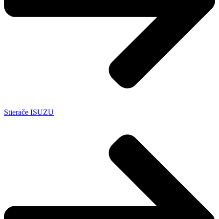
Stierače ISUZU