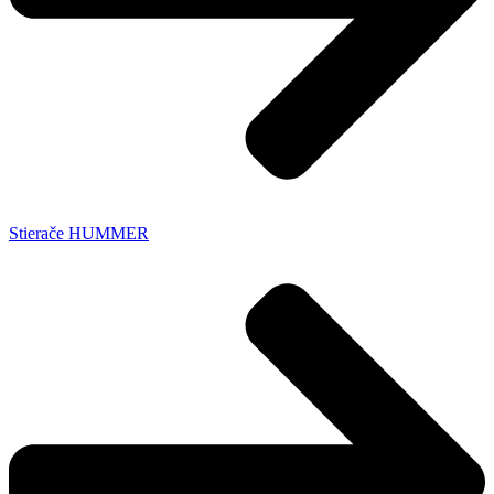
Stierače HUMMER