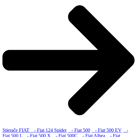
Stierače FIAT
- Fiat 124 Spider
- Fiat 500
- Fiat 500 EV
-
Fiat 500 L
- Fiat 500 X
- Fiat 500C
- Fiat Albea
- Fiat