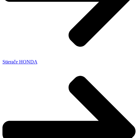
Stierače HONDA