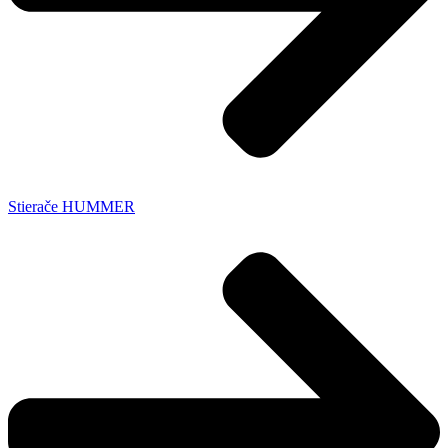
Stierače HUMMER