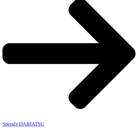
Stierače DAIHATSU