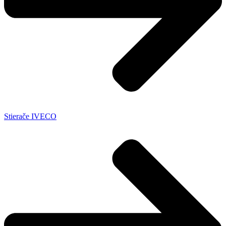
Stierače IVECO