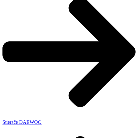
Stierače DAEWOO