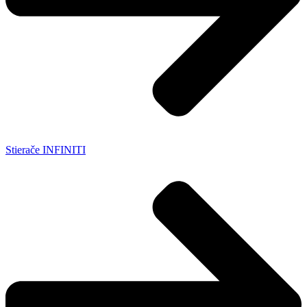
Stierače INFINITI