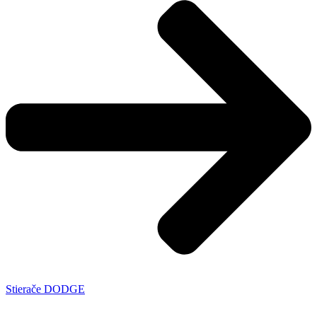
Stierače DODGE