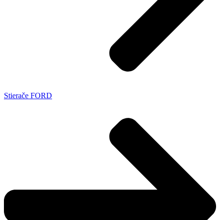
Stierače FORD