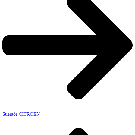
Stierače CITROEN