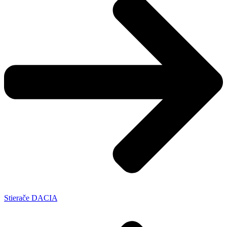
Stierače DACIA