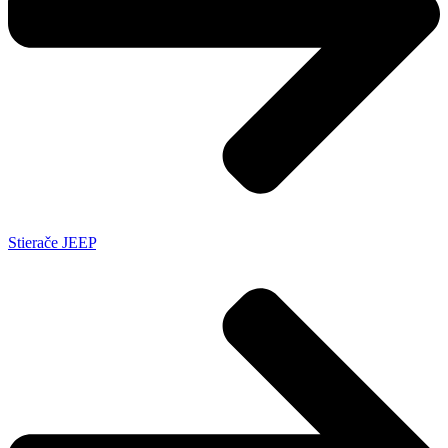
Stierače JEEP