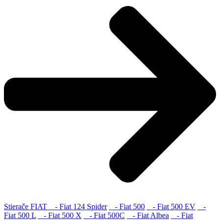
Stierače FIAT
- Fiat 124 Spider
- Fiat 500
- Fiat 500 EV
-
Fiat 500 L
- Fiat 500 X
- Fiat 500C
- Fiat Albea
- Fiat