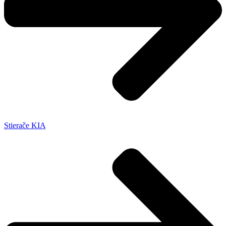
Stierače KIA