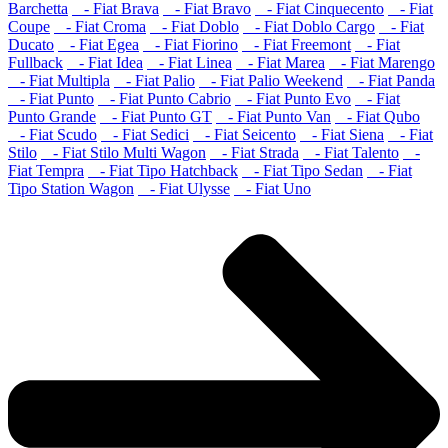
Barchetta
- Fiat Brava
- Fiat Bravo
- Fiat Cinquecento
- Fiat
Coupe
- Fiat Croma
- Fiat Doblo
- Fiat Doblo Cargo
- Fiat
Ducato
- Fiat Egea
- Fiat Fiorino
- Fiat Freemont
- Fiat
Fullback
- Fiat Idea
- Fiat Linea
- Fiat Marea
- Fiat Marengo
- Fiat Multipla
- Fiat Palio
- Fiat Palio Weekend
- Fiat Panda
- Fiat Punto
- Fiat Punto Cabrio
- Fiat Punto Evo
- Fiat
Punto Grande
- Fiat Punto GT
- Fiat Punto Van
- Fiat Qubo
- Fiat Scudo
- Fiat Sedici
- Fiat Seicento
- Fiat Siena
- Fiat
Stilo
- Fiat Stilo Multi Wagon
- Fiat Strada
- Fiat Talento
-
Fiat Tempra
- Fiat Tipo Hatchback
- Fiat Tipo Sedan
- Fiat
Tipo Station Wagon
- Fiat Ulysse
- Fiat Uno