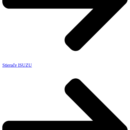
Stierače ISUZU