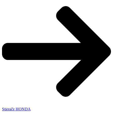
Stierače HONDA