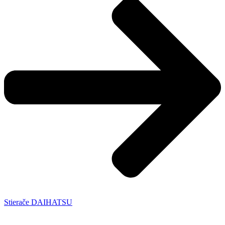
Stierače DAIHATSU