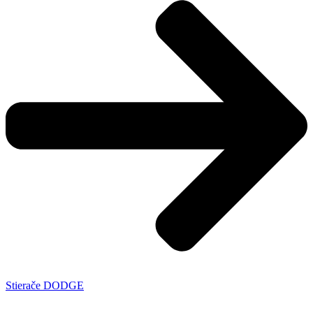
Stierače DODGE