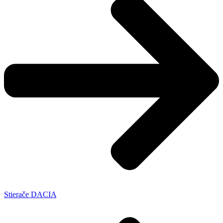
Stierače DACIA