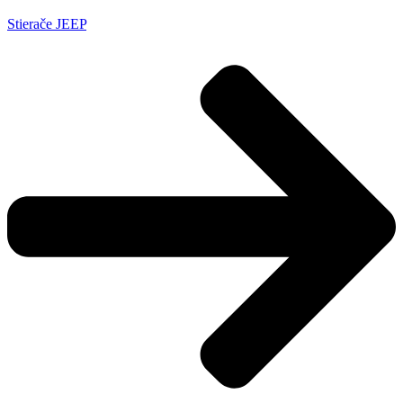
Stierače JEEP