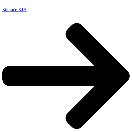
Stierače KIA