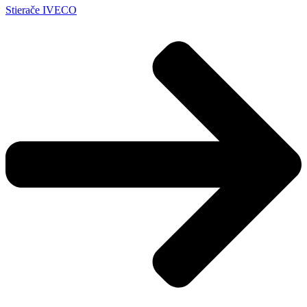
Stierače IVECO