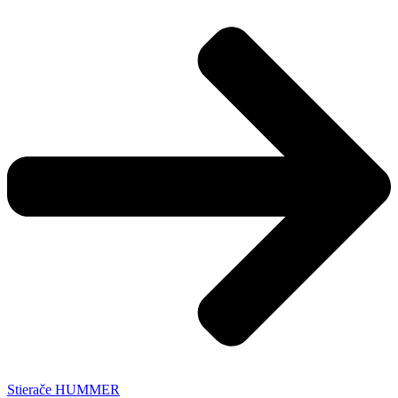
Stierače HUMMER