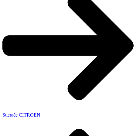
Stierače CITROEN