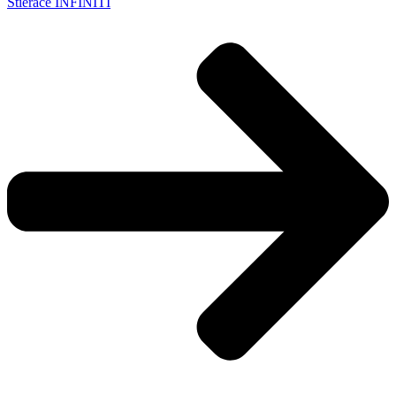
Stierače INFINITI