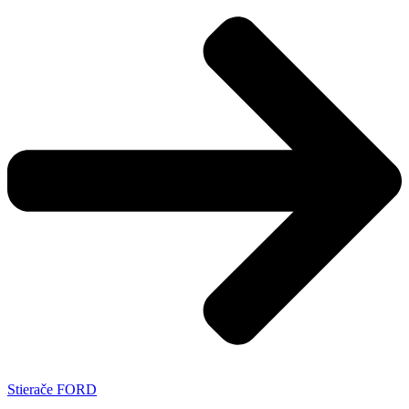
Stierače FORD