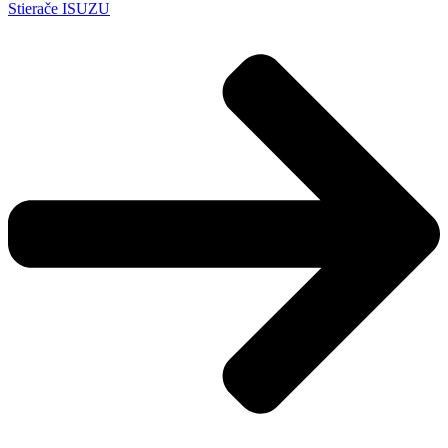
Stierače ISUZU