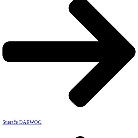
Stierače DAEWOO