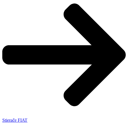
Stierače FIAT