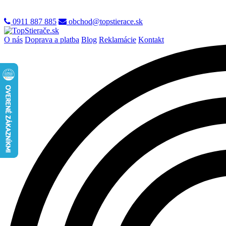
0911 887 885
obchod@topstierace.sk
O nás
Doprava a platba
Blog
Reklamácie
Kontakt