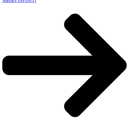
Stierače INFINITI