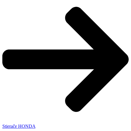
Stierače HONDA