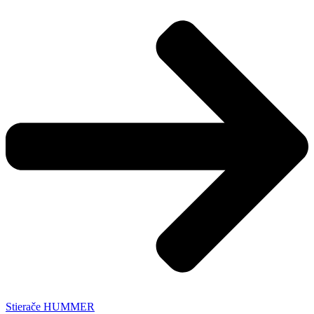
Stierače HUMMER