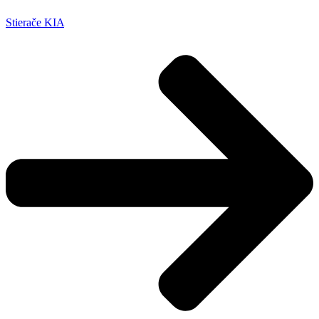
Stierače KIA