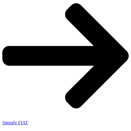
Stierače FIAT