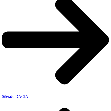
Stierače DACIA