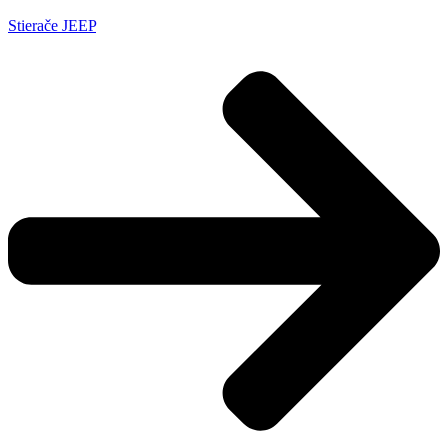
Stierače JEEP