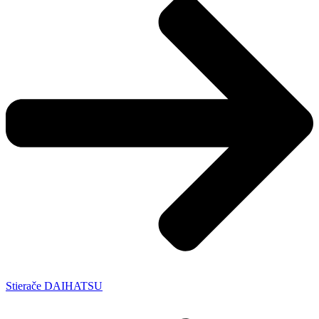
Stierače DAIHATSU