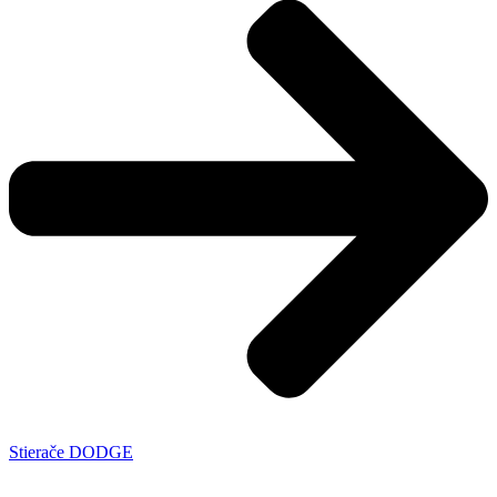
Stierače DODGE