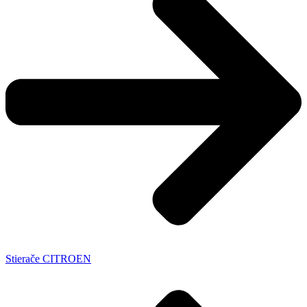
Stierače CITROEN