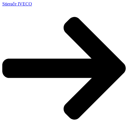
Stierače IVECO