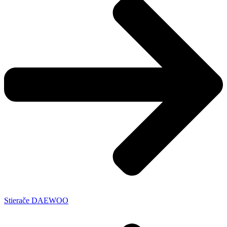
Stierače DAEWOO