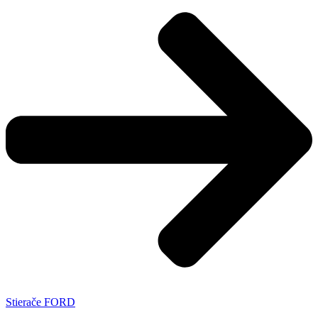
Stierače FORD