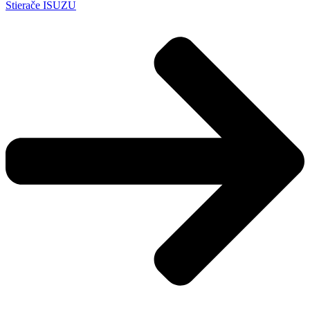
Stierače ISUZU