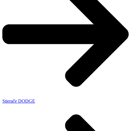
Stierače DODGE