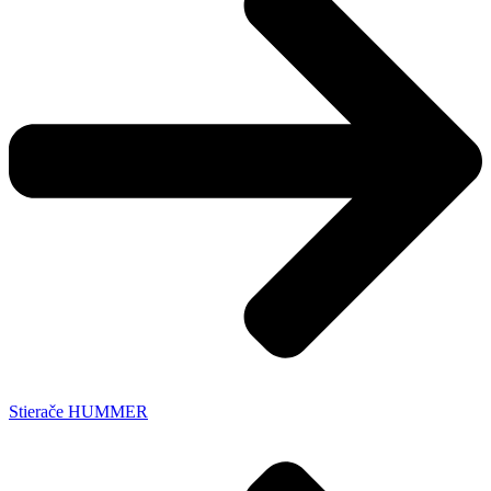
Stierače HUMMER