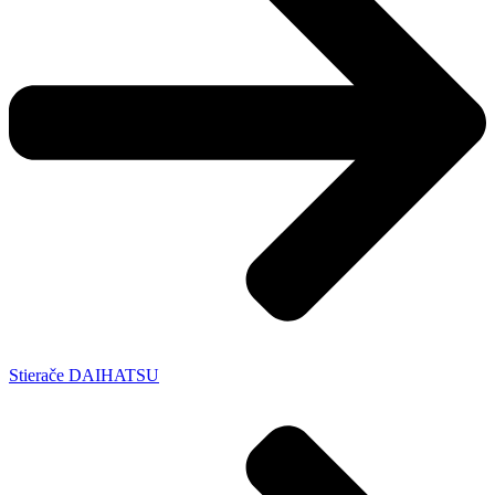
Stierače DAIHATSU