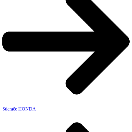
Stierače HONDA