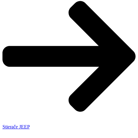
Stierače JEEP