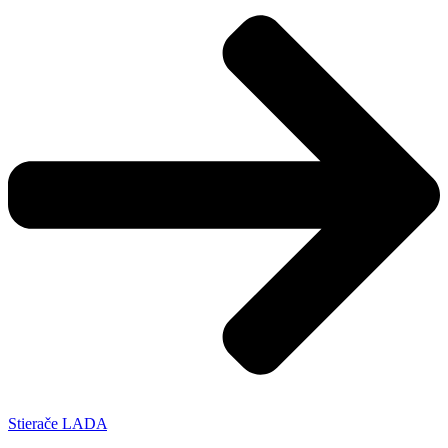
Stierače LADA