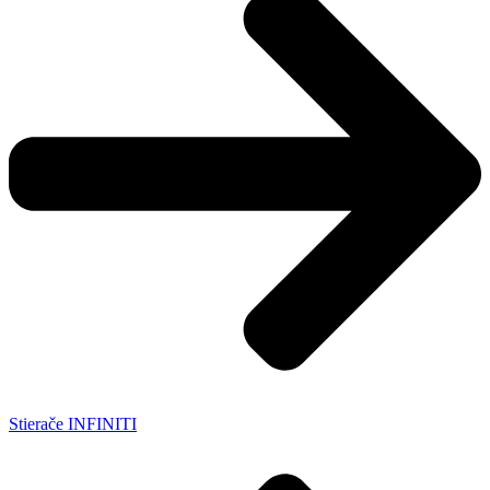
Stierače INFINITI