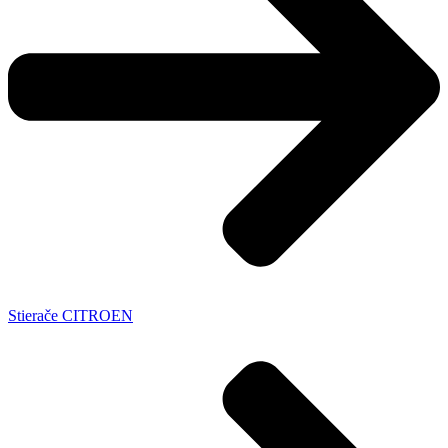
Stierače CITROEN