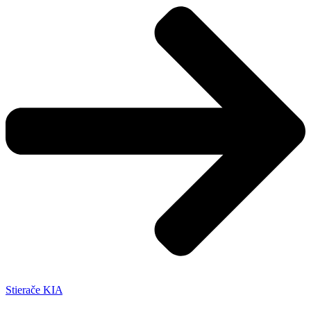
Stierače KIA