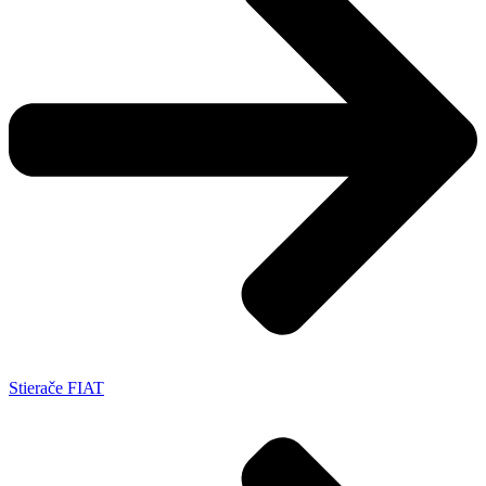
Stierače FIAT