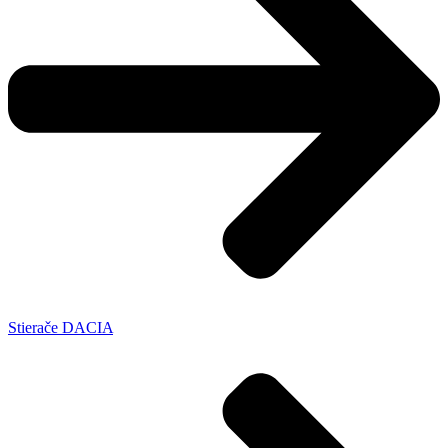
Stierače DACIA