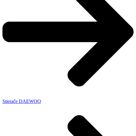
Stierače DAEWOO