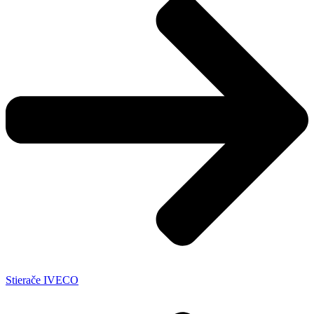
Stierače IVECO