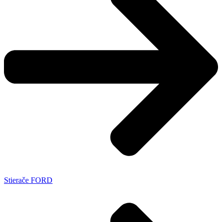
Stierače FORD