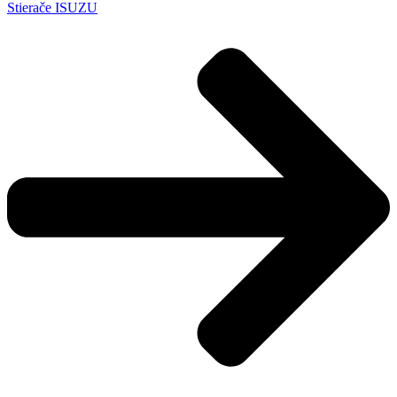
Stierače ISUZU