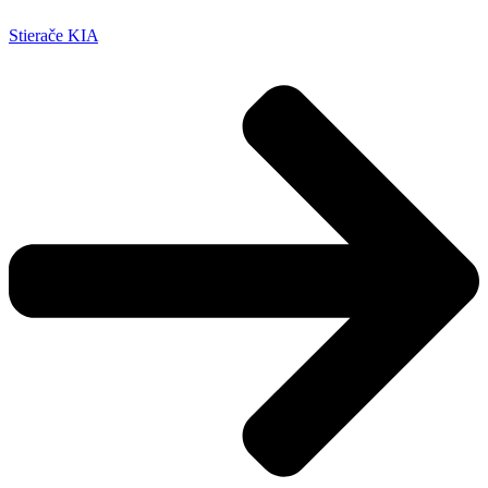
Stierače KIA