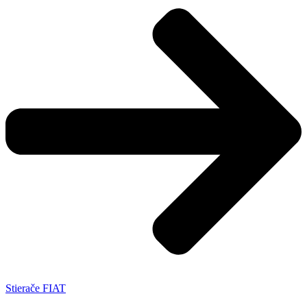
Stierače FIAT