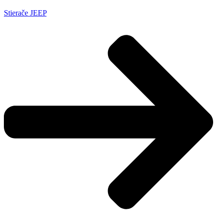
Stierače JEEP