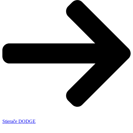
Stierače DODGE