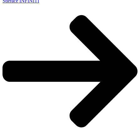
Stierače INFINITI