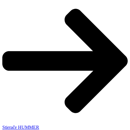
Stierače HUMMER