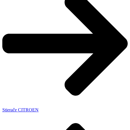
Stierače CITROEN