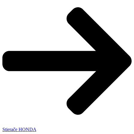
Stierače HONDA