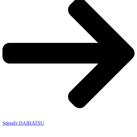
Stierače DAIHATSU