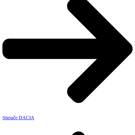
Stierače DACIA