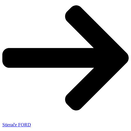
Stierače FORD