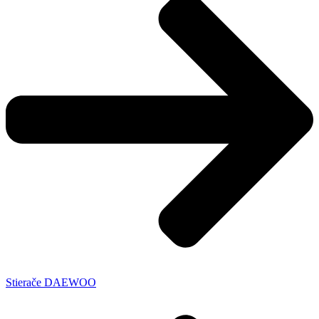
Stierače DAEWOO