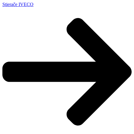
Stierače IVECO