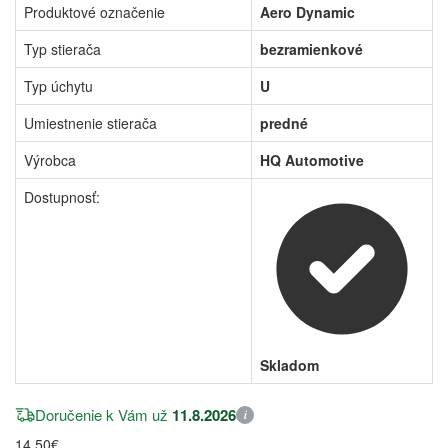
Produktové označenie
Aero Dynamic
Typ stierača
bezramienkové
Typ úchytu
U
Umiestnenie stierača
predné
Výrobca
HQ Automotive
Dostupnosť:
Skladom
Doručenie k Vám už
11.8.2026
i
14,50€