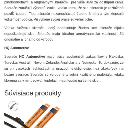
plnohodnotnými a originálnymi stieračmi pre vaše auto za dostupnú cenu.
Stierače zaručujú výbornú kvalitu vďaka tomu, že sila stierania je rozložená
pozdĺž čepele. Tieto stierače nezanechávajú žiadne šmuhy a tým zlepšujú
viditeľnosť vodiča. Pri výkone svojej práce sú veľmi tiché.
Vďaka zloženiu stierača, ktorý neobsahuje žiaden kov, stierače nijako
nepoškodzujú sklo. Stierače majú ideálne aerodynamické vlastnosti. Sú
originálne a priamo od výrobcu.
HQ Automotive
Stierače
HQ Automotive
majú tisíce spokojných zákazníkov v Rakúsku,
Turecku, Austrálii, Novom Zélande, Anglicku a v Nemecku. To dokazuje, že
sú pri vysokých rýchlostiach a mrazoch efektívnejšie, než akékoľvek iné
bežné stierače. Stierače sú vyrobené z veľmi kvalitného materiálu, vďaka
ktorému sa v mínusových teplotách neprilepujú na čelné sklo.
Súvisiace produkty