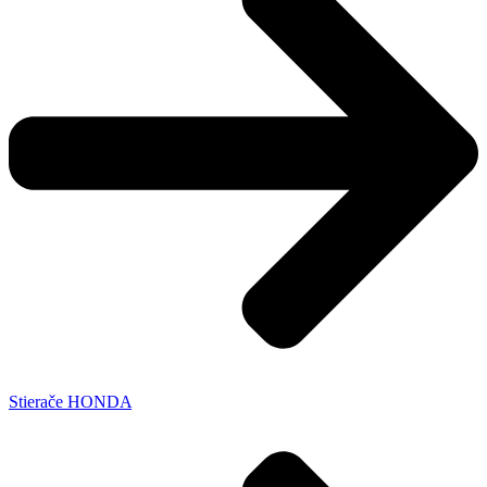
Stierače HONDA