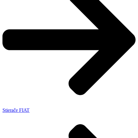
Stierače FIAT