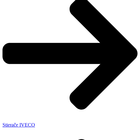
Stierače IVECO