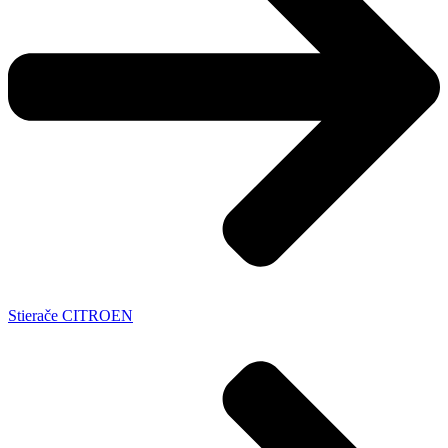
Stierače CITROEN