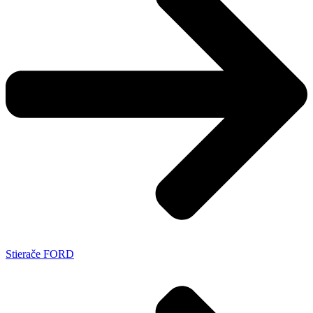
Stierače FORD