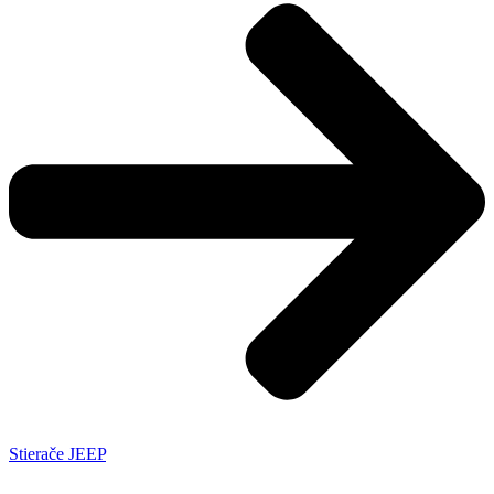
Stierače JEEP