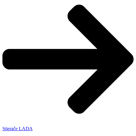
Stierače LADA