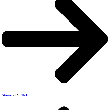
Stierače INFINITI