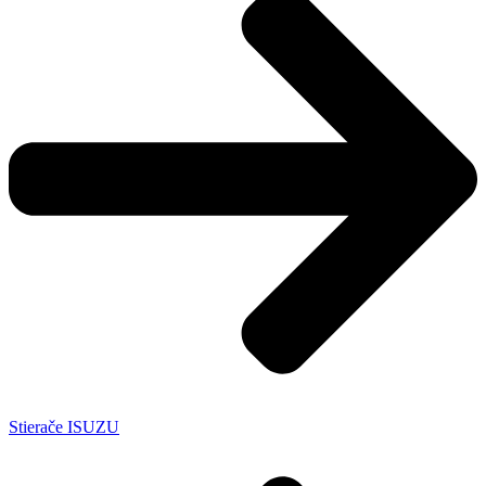
Stierače ISUZU