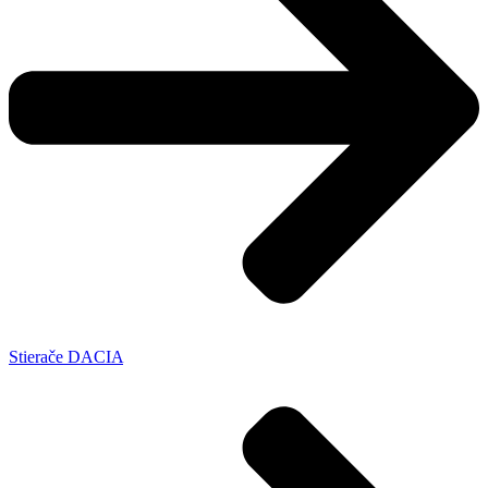
Stierače DACIA