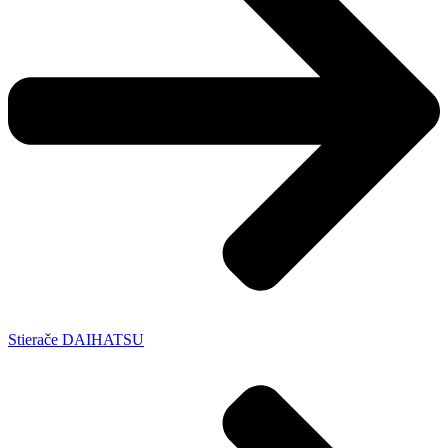
Stierače DAIHATSU