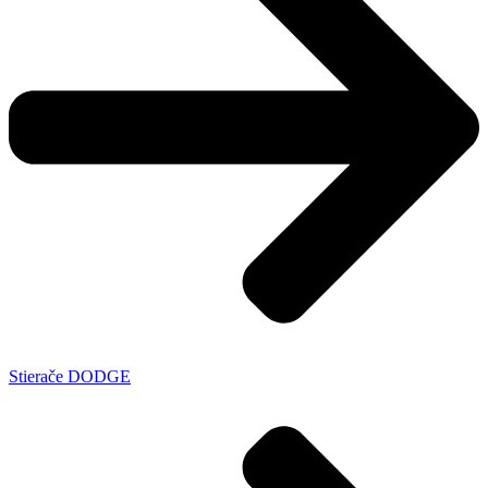
Stierače DODGE