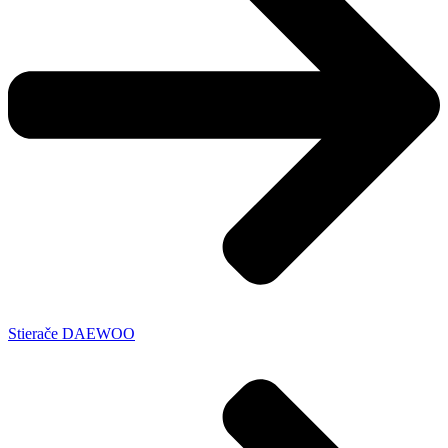
Stierače DAEWOO