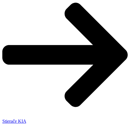
Stierače KIA