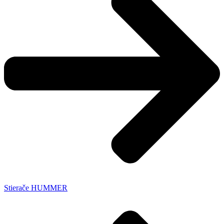
Stierače HUMMER