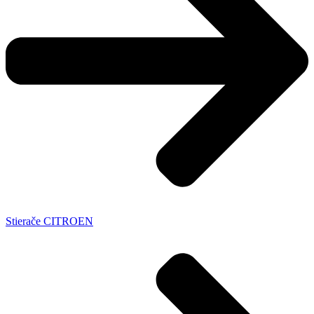
Stierače CITROEN