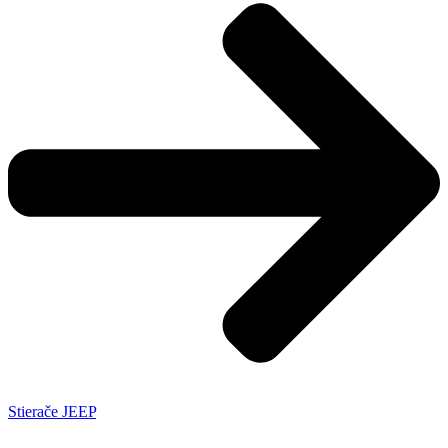
Stierače JEEP