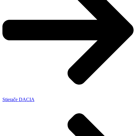
Stierače DACIA