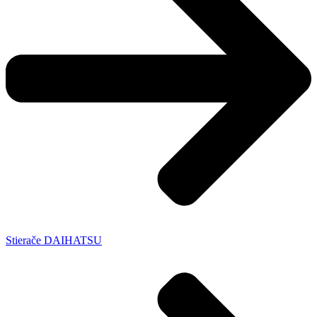
Stierače DAIHATSU