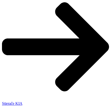
Stierače KIA