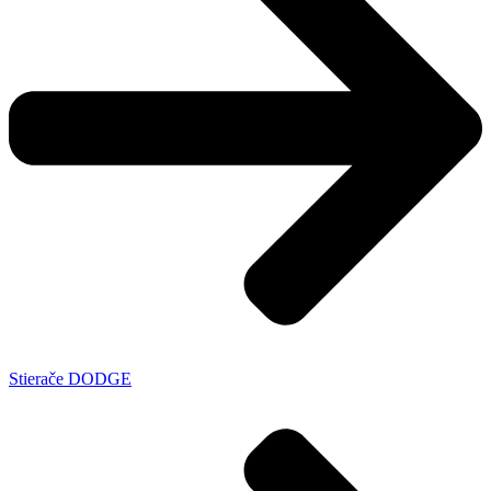
Stierače DODGE