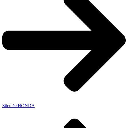
Stierače HONDA