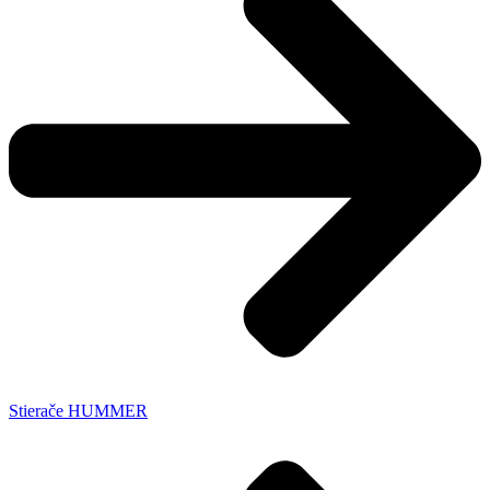
Stierače HUMMER