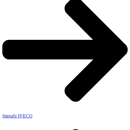
Stierače IVECO