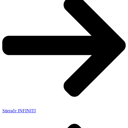
Stierače INFINITI