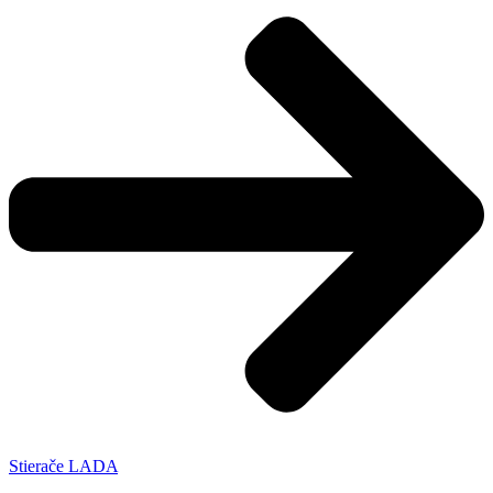
Stierače LADA