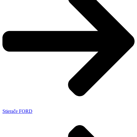
Stierače FORD