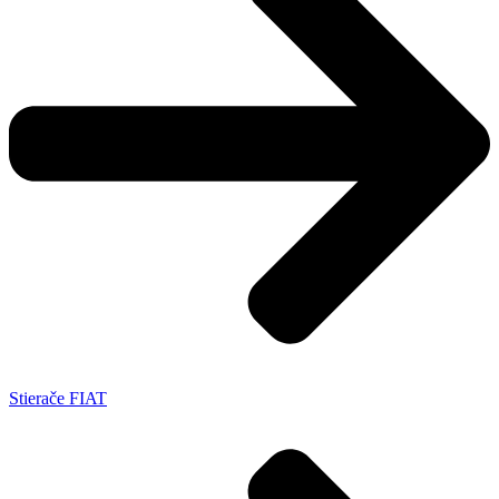
Stierače FIAT