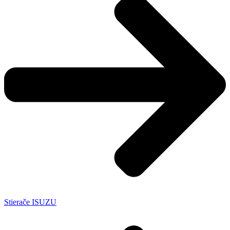
Stierače ISUZU