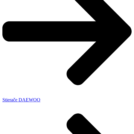
Stierače DAEWOO