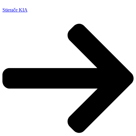
Stierače KIA