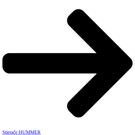
Stierače HUMMER