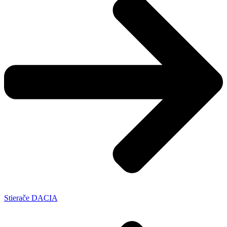
Stierače DACIA