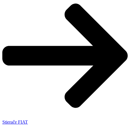
Stierače FIAT