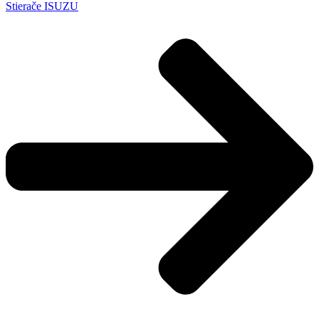
Stierače ISUZU