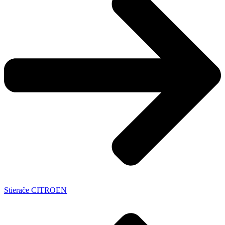
Stierače CITROEN