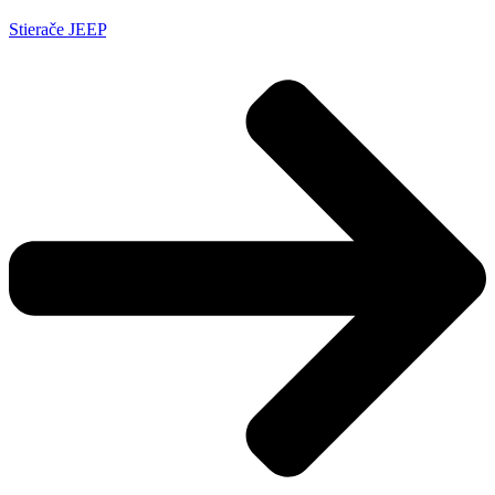
Stierače JEEP