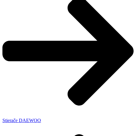
Stierače DAEWOO