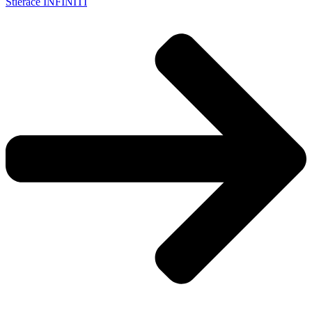
Stierače INFINITI