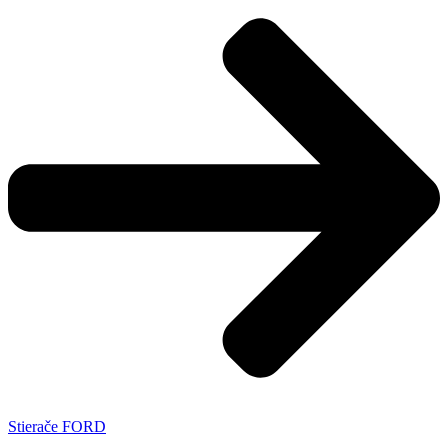
Stierače FORD