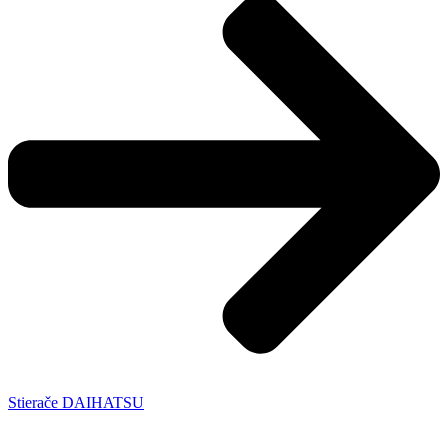
Stierače DAIHATSU