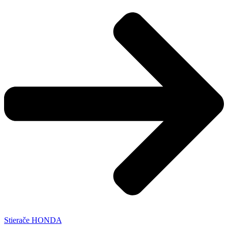
Stierače HONDA