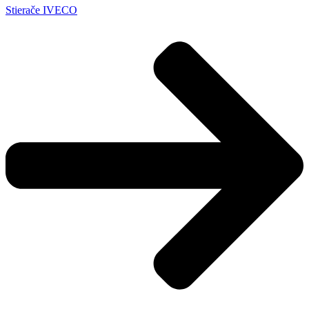
Stierače IVECO