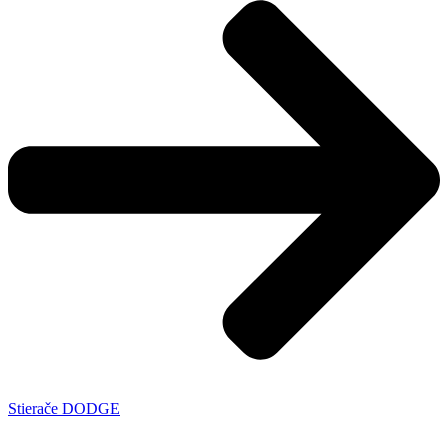
Stierače DODGE