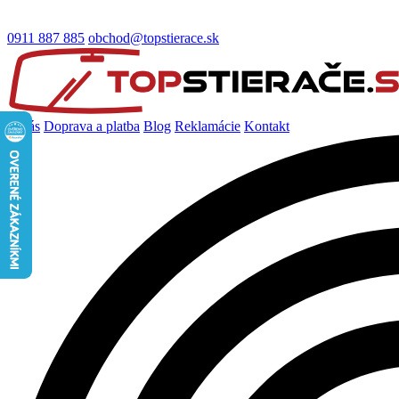
0911 887 885
obchod@topstierace.sk
O nás
Doprava a platba
Blog
Reklamácie
Kontakt