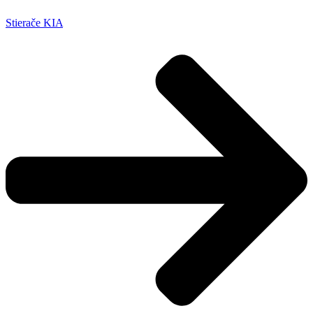
Stierače KIA