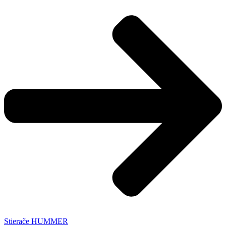
Stierače HUMMER