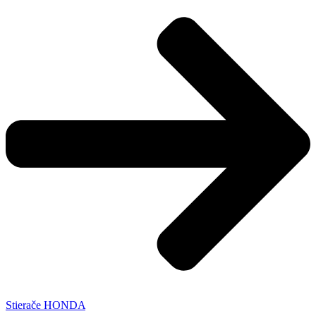
Stierače HONDA