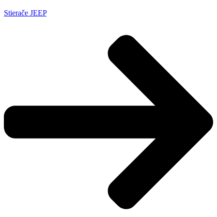
Stierače JEEP