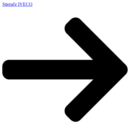
Stierače IVECO