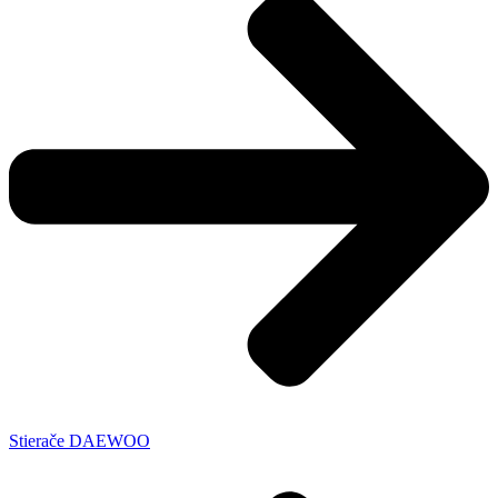
Stierače DAEWOO