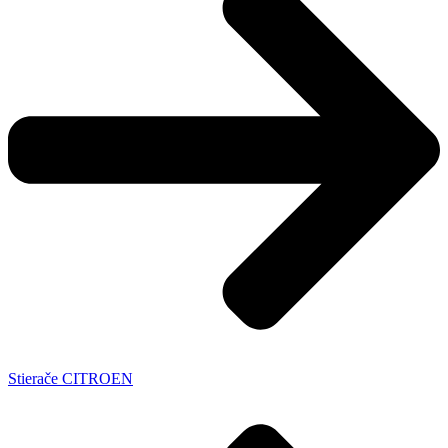
Stierače CITROEN