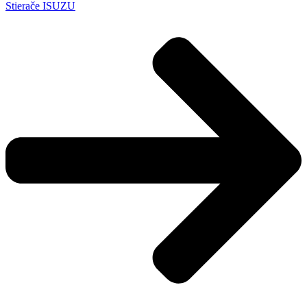
Stierače ISUZU