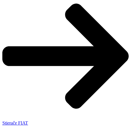
Stierače FIAT