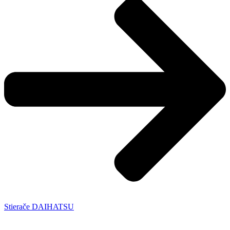
Stierače DAIHATSU