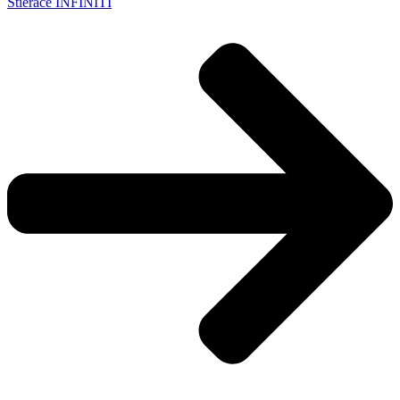
Stierače INFINITI