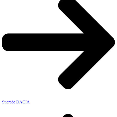
Stierače DACIA