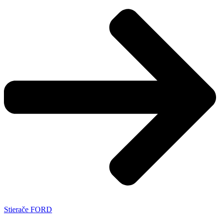
Stierače FORD