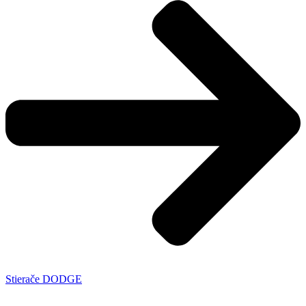
Stierače DODGE