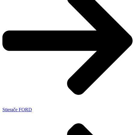
Stierače FORD