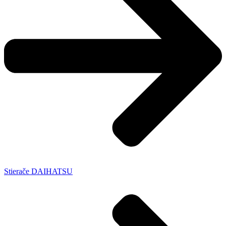
Stierače DAIHATSU