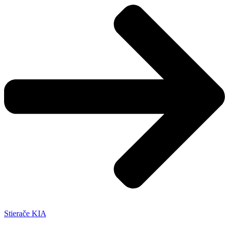
Stierače KIA