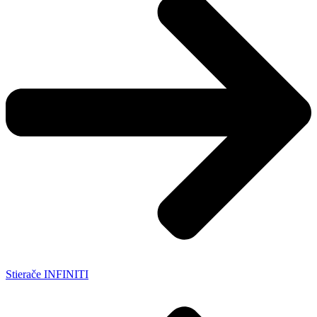
Stierače INFINITI