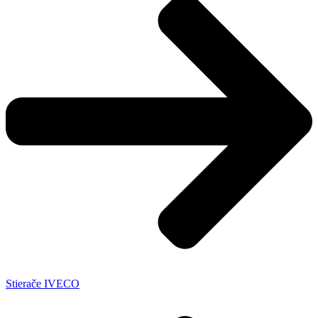
Stierače IVECO