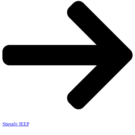
Stierače JEEP