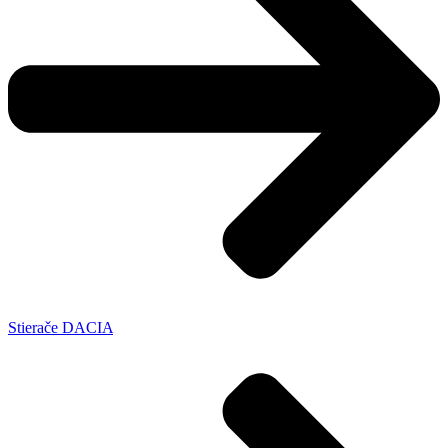
Stierače DACIA