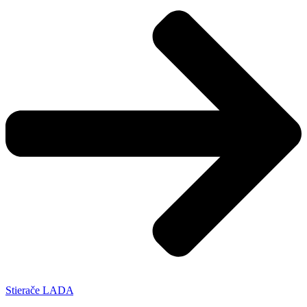
Stierače LADA