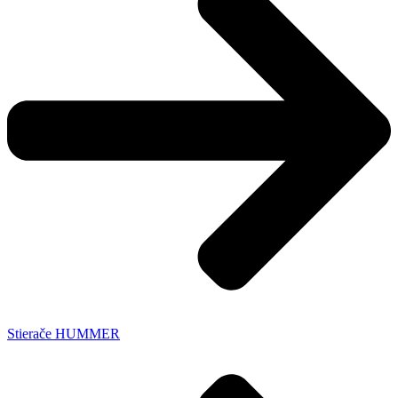
Stierače HUMMER