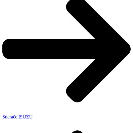
Stierače ISUZU