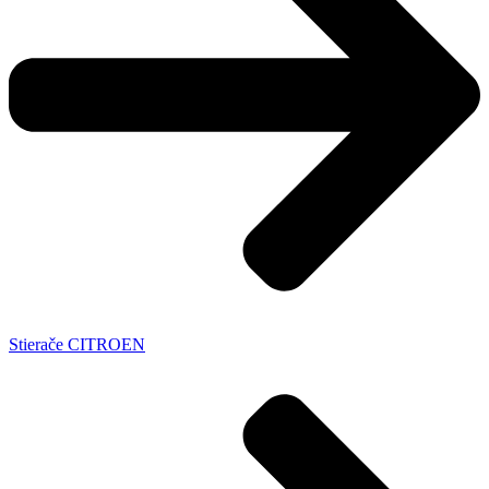
Stierače CITROEN