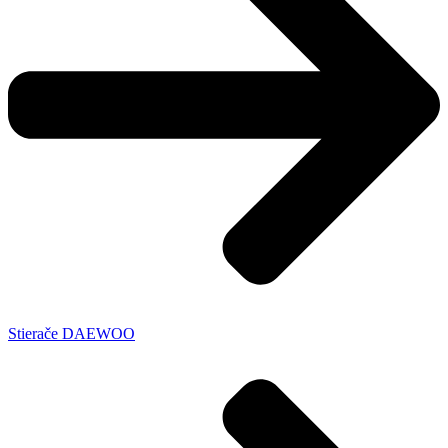
Stierače DAEWOO