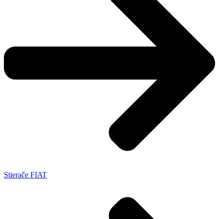
Stierače FIAT