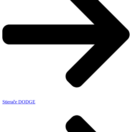
Stierače DODGE