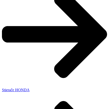
Stierače HONDA