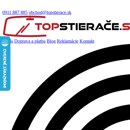
0911 887 885
obchod@topstierace.sk
O nás
Doprava a platba
Blog
Reklamácie
Kontakt