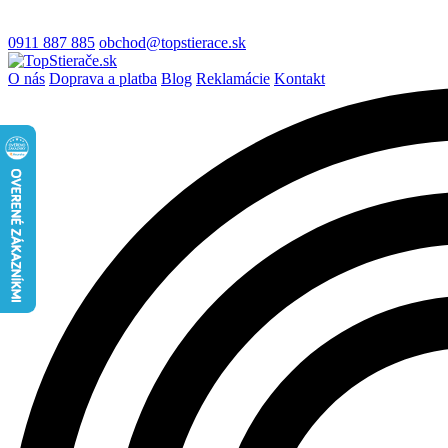
0911 887 885
obchod@topstierace.sk
O nás
Doprava a platba
Blog
Reklamácie
Kontakt