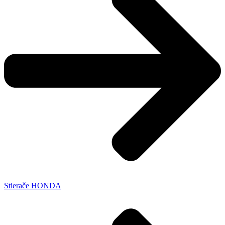
Stierače HONDA