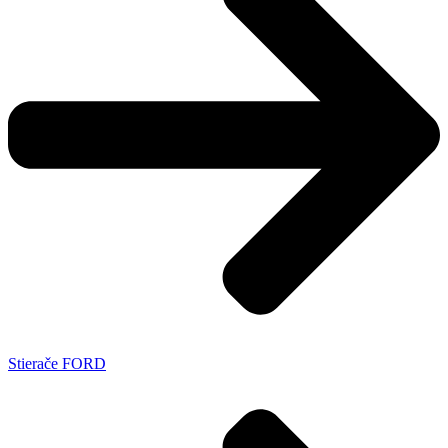
Stierače FORD