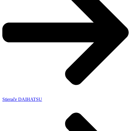
Stierače DAIHATSU