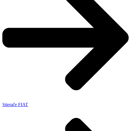
Stierače FIAT