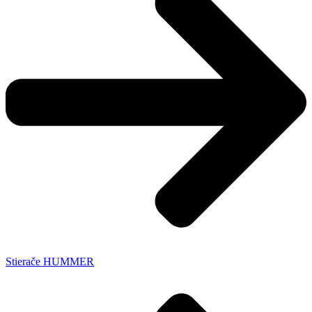
Stierače HUMMER