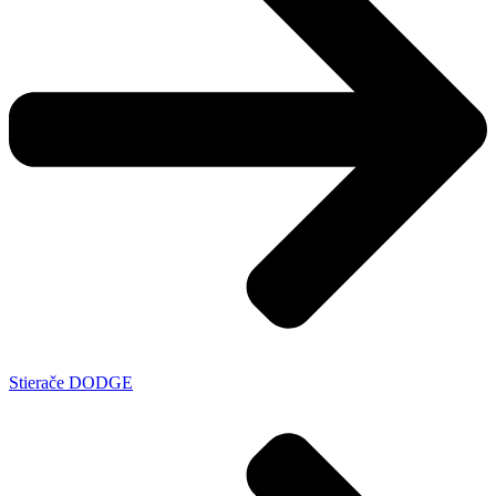
Stierače DODGE