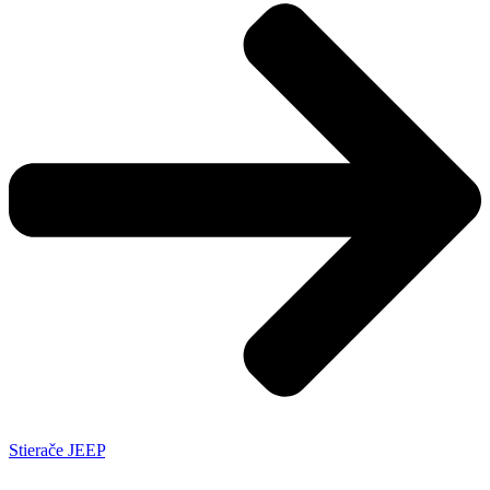
Stierače JEEP