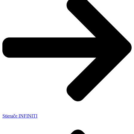
Stierače INFINITI