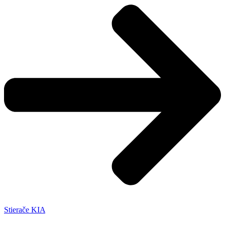
Stierače KIA