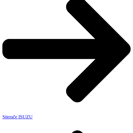
Stierače ISUZU