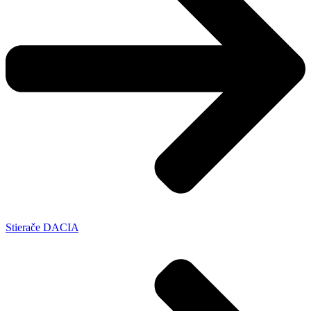
Stierače DACIA