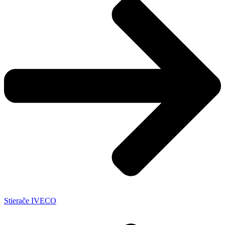
Stierače IVECO