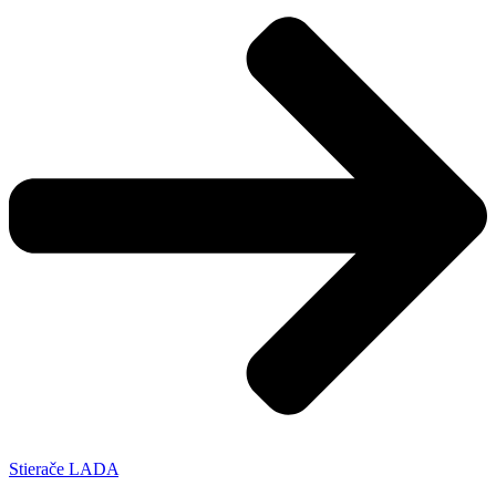
Stierače LADA