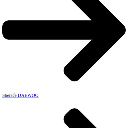
Stierače DAEWOO