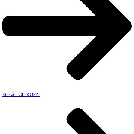
Stierače CITROEN