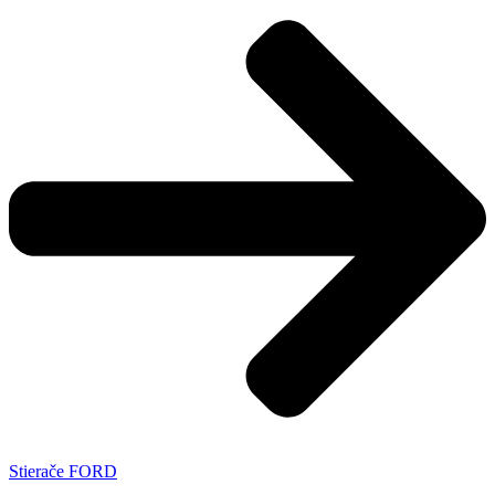
Stierače FORD