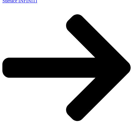
Stierače INFINITI