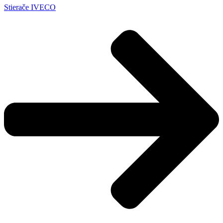
Stierače IVECO