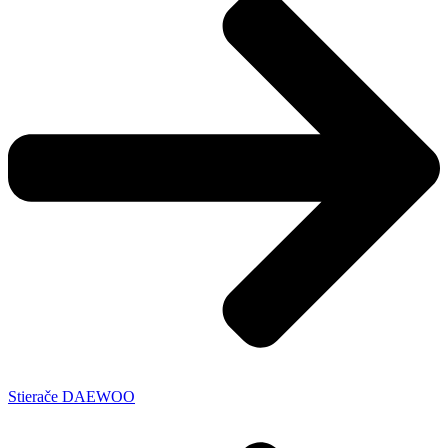
Stierače DAEWOO