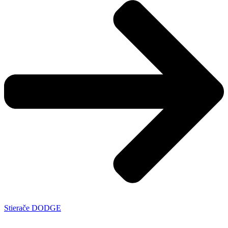
Stierače DODGE