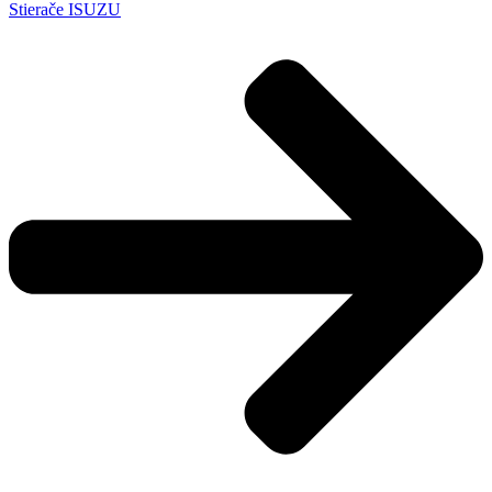
Stierače ISUZU