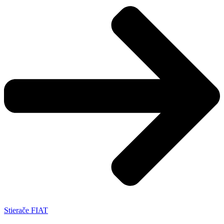
Stierače FIAT