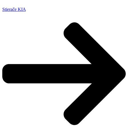
Stierače KIA