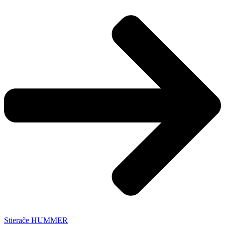
Stierače HUMMER