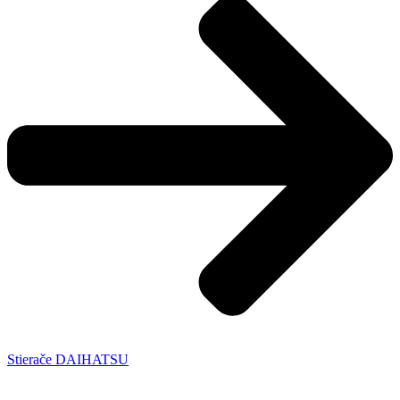
Stierače DAIHATSU