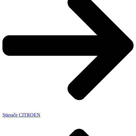
Stierače CITROEN