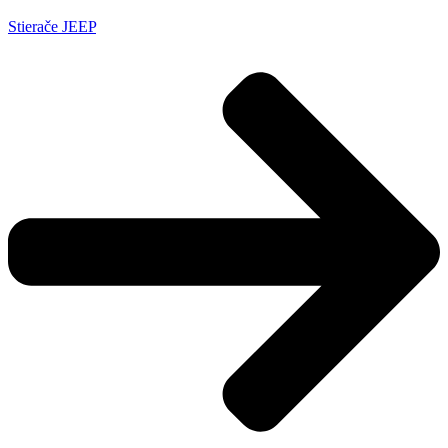
Stierače JEEP