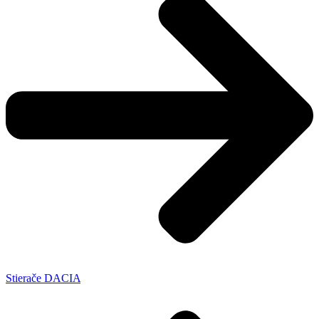
Stierače DACIA