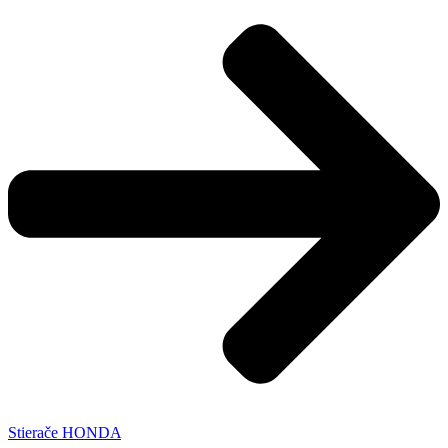
Stierače HONDA