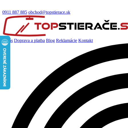
0911 887 885
obchod@topstierace.sk
O nás
Doprava a platba
Blog
Reklamácie
Kontakt