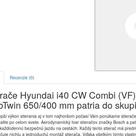
Recenzie (0)
erače Hyundai i40 CW Combi (VF)
oTwin 650/400 mm patria do skupi
epší výkon stierania aj v tom najhoršom počasí Vám ponúkame stierače
valite po celom svete. Aerodynamický tvar stieračov značky Bosch a p
 každodennú bezpečnú jazdu na cestách. Každý tento stierač má predm
uje rýchlu a jednoduchú montáž stierača. Vďaka všetkým týmto vlastn