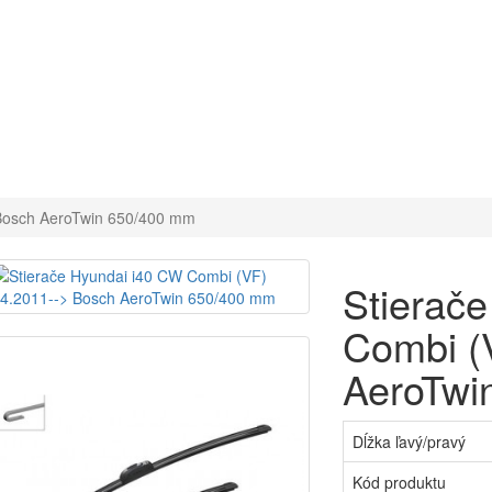
 Bosch AeroTwin 650/400 mm
Stierač
Combi (
AeroTwi
Dĺžka ľavý/pravý
Kód produktu