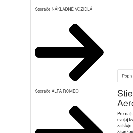
Stierače NÁKLADNÉ VOZIDLÁ
Popis
Sti
Stierače ALFA ROMEO
Aer
Pre najl
svojej k
zaisťuje
zabezpeč