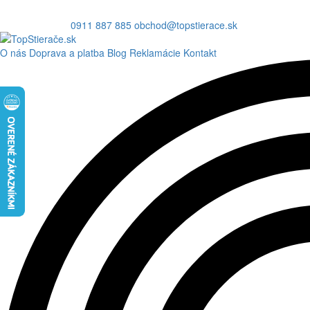
0911 887 885
obchod@topstierace.sk
O nás
Doprava a platba
Blog
Reklamácie
Kontakt