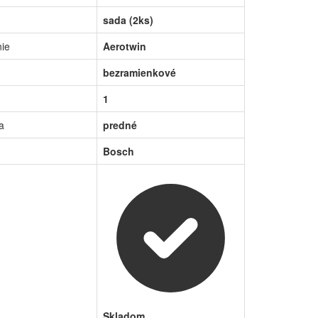
sada (2ks)
nie
Aerotwin
bezramienkové
1
a
predné
Bosch
Skladom