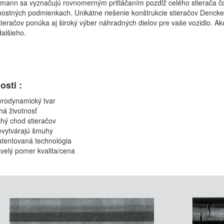
ann sa vyznačujú rovnomerným pritláčaním pozdĺž celého stierača čo z
nostných podmienkach. Unikátne riešenie konštrukcie stieračov Den
ieračov ponúka aj široký výber náhradných dielov pre vaše vozidlo. Ako
alšieho.
osti
:
erodynamický tvar
há životnosť
chý chod stieračov
evytvárajú šmuhy
atentovaná technológia
velý pomer kvalita/cena