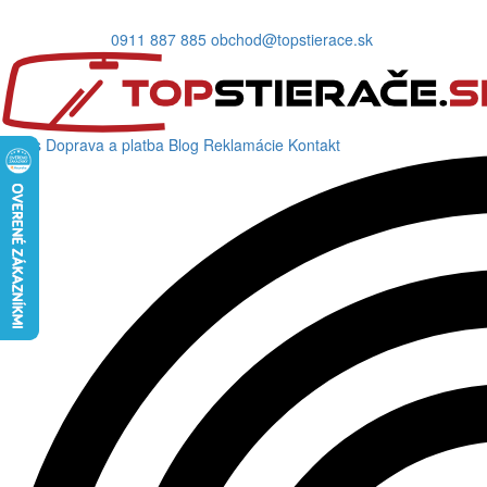
0911 887 885
obchod@topstierace.sk
O nás
Doprava a platba
Blog
Reklamácie
Kontakt