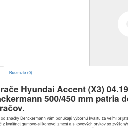
Recenzie (0)
erače Hyundai Accent (X3) 04.1
ckermann 500/450 mm patria d
eračov.
 od značky Denckermann vám ponúkajú výbornú kvalitu za veľmi prijate
 z kvalitnej gumovo-silikonovej zmesi a s kovových prvkov so zvýšen