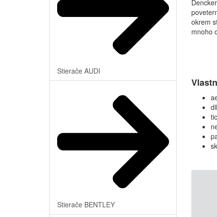
Denckerm
poveter
okrem st
mnoho d
Stierače AUDI
Vlastn
a
dl
ti
n
p
sk
Stierače BENTLEY