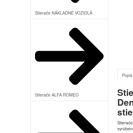
Stierače NÁKLADNÉ VOZIDLÁ
Popis
Sti
Stierače ALFA ROMEO
Den
sti
Stierače
vyrobené