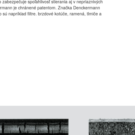
abezpečuje spoľahlivosť stierania aj v nepriaznivých
ckermann je chránené patentom. Značka Denckermann
 sú napríklad filtre. brzdové kotúče, ramená, tlmiče a