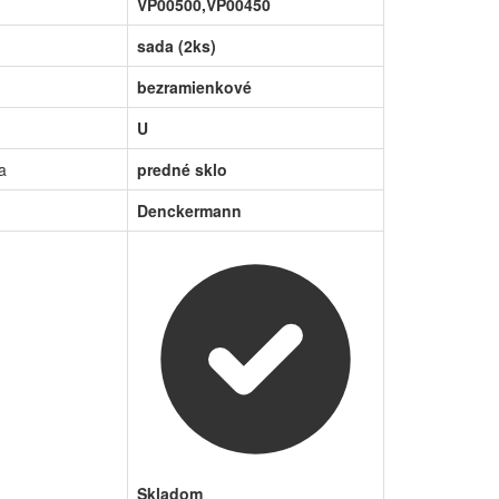
VP00500,VP00450
sada (2ks)
bezramienkové
U
a
predné sklo
Denckermann
Skladom