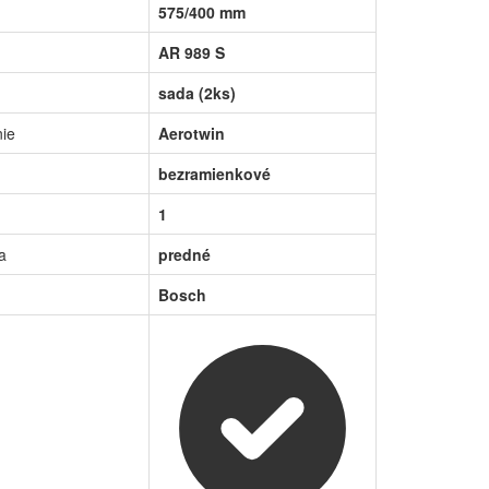
575/400 mm
AR 989 S
sada (2ks)
nie
Aerotwin
bezramienkové
1
a
predné
Bosch