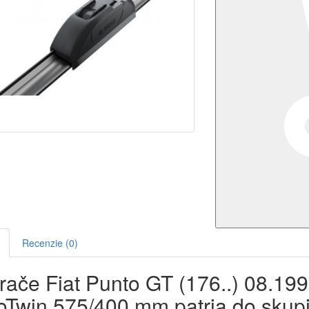
Recenzie (0)
erače Fiat Punto GT (176..) 08.1
oTwin 575/400 mm patria do skupi