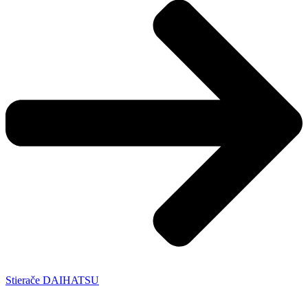
Stierače DAIHATSU