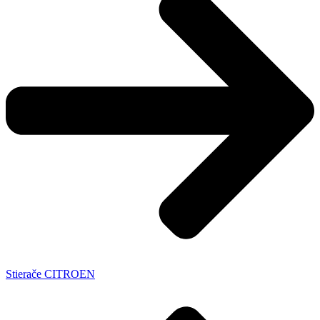
Stierače CITROEN