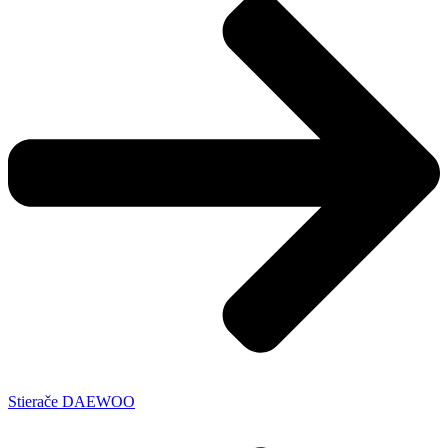
Stierače DAEWOO