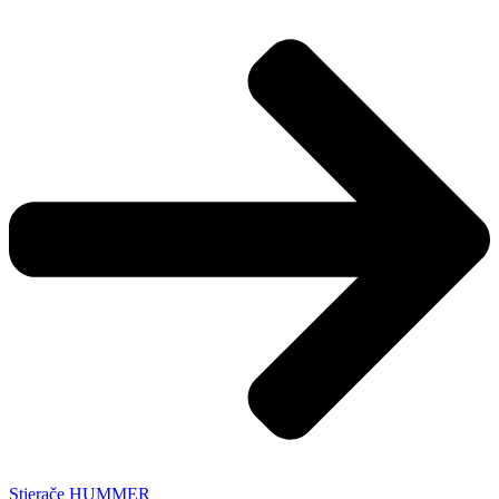
Stierače HUMMER