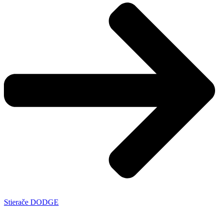
Stierače DODGE