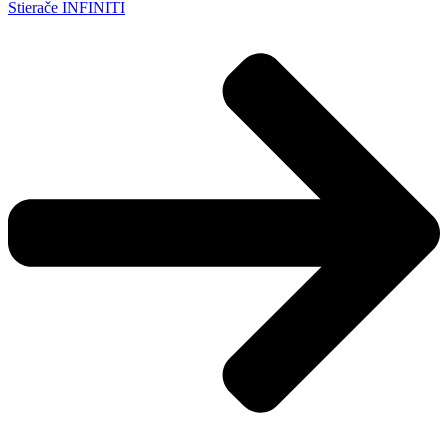
Stierače INFINITI