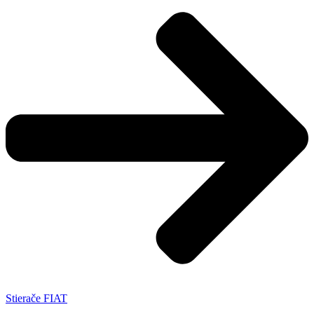
Stierače FIAT