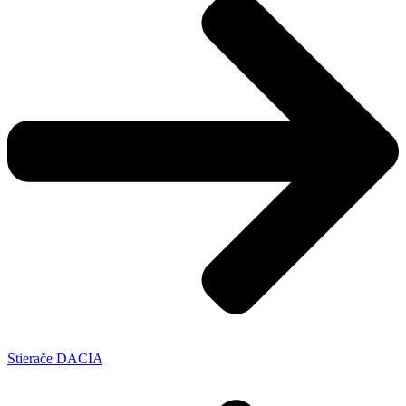
Stierače DACIA