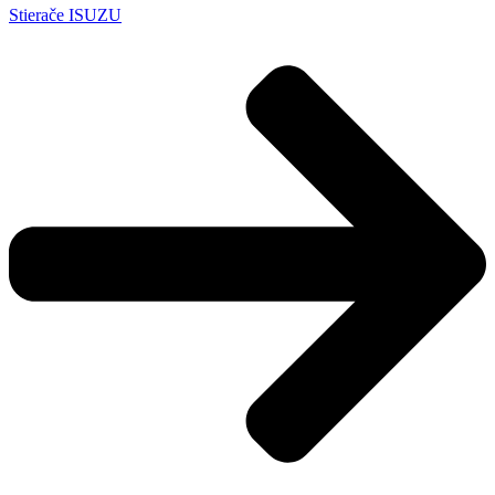
Stierače ISUZU