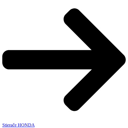
Stierače HONDA