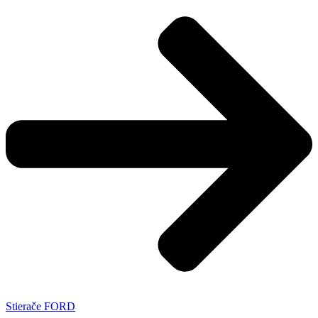
Stierače FORD