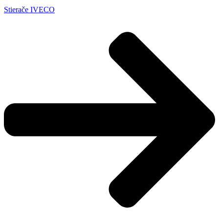
Stierače IVECO