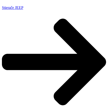
Stierače JEEP