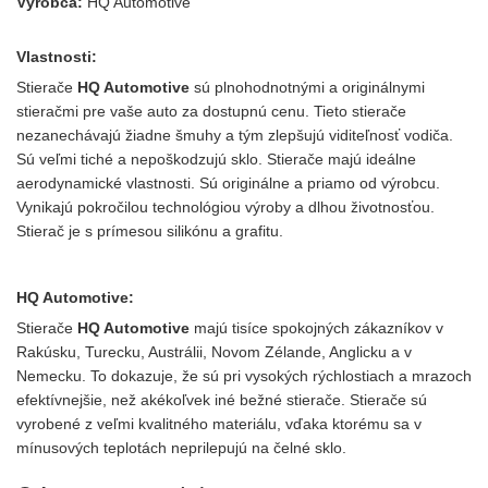
Výrobca:
HQ Automotive
Vlastnosti:
Stierače
HQ Automotive
sú plnohodnotnými a originálnymi
stieračmi pre vaše auto za dostupnú cenu. Tieto stierače
nezanechávajú žiadne šmuhy a tým zlepšujú viditeľnosť vodiča.
Sú veľmi tiché a nepoškodzujú sklo.
Stierače majú ideálne
aerodynamické vlastnosti. Sú originálne a priamo od výrobcu.
Vynikajú pokročilou technológiou výroby a dlhou životnosťou.
Stierač je s prímesou silikónu a grafitu.
HQ Automotive:
Stierače
HQ Automotive
majú tisíce spokojných zákazníkov v
Rakúsku, Turecku, Austrálii, Novom Zélande, Anglicku a v
Nemecku. To dokazuje, že sú pri vysokých rýchlostiach a mrazoch
efektívnejšie, než akékoľvek iné bežné stierače. Stierače sú
vyrobené z veľmi kvalitného materiálu, vďaka ktorému sa v
mínusových teplotách neprilepujú na čelné sklo.